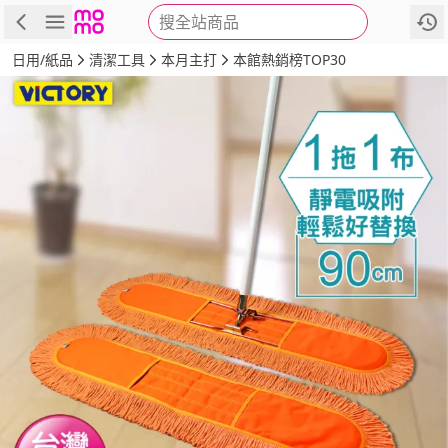
搜全站商品
商品
評價
詳情
規格
推薦
日用/紙品
清潔工具
本月主打
本館熱銷榜TOP30