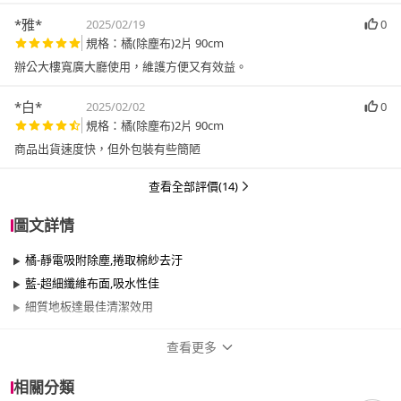
*雅*
2025/02/19
0
規格：橘(除塵布)2片 90cm
*白*
2025/02/02
0
規格：橘(除塵布)2片 90cm
商品出貨速度快，但外包裝有些簡陋
查看全部評價(14)
圖文詳情
橘-靜電吸附除塵,捲取棉紗去汙
藍-超細纖維布面,吸水性佳
細質地板達最佳清潔效用
查看更多
商品規格
相關分類