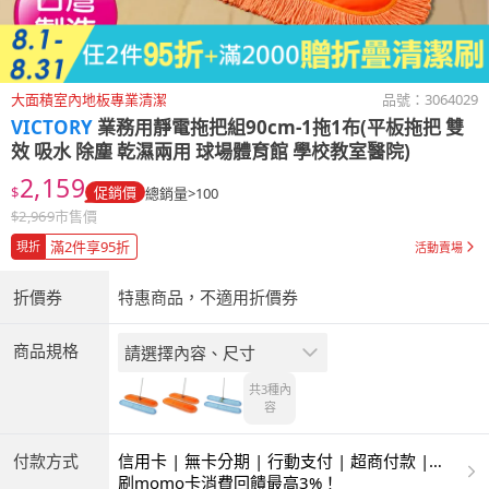
大面積室內地板專業清潔
品號：
3064029
VICTORY
業務用靜電拖把組90cm-1拖1布(平板拖把 雙
效 吸水 除塵 乾濕兩用 球場體育館 學校教室醫院)
2,159
$
促銷價
總銷量>100
$
2,969
市售價
滿2件享95折
現折
活動賣場
折價券
特惠商品，不適用折價券
商品規格
請選擇內容、尺寸
共3種
內
容
付款方式
信用卡 | 無卡分期 | 行動支付 | 超商付款 |
ATM | 銀聯卡
刷momo卡消費回饋最高3%！