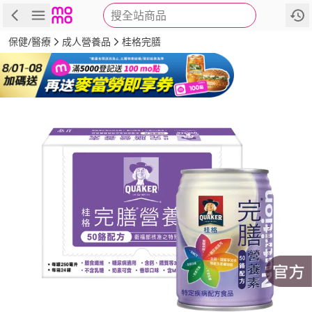
搜全站商品
商品
評價
詳情
規格
推薦
保健/醫療
成人營養品
桂格完膳