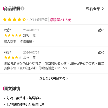
商品評價
查看全部
4.9
總銷量>1.5萬
(364則評價)
*馨*
2026/08/03
0
規格：無
家人需要，持續購買。
*秋*
2026/07/04
0
規格：無
長輩長期攝取的補充營養品，即開即飲很方便，期待有更優惠價格，建議
有像巿售（買1箱送2罐）的贈品活動。$1,550
查看全部評價(364)
圖文詳情
好喝、無藥味、無鐵罐味
低GI幫助維持良好新陳代謝