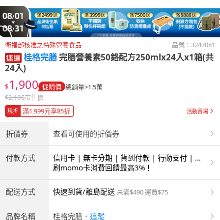
衛福部核准之特殊營養食品
品號：
3247081
桂格完膳
完膳營養素50鉻配方250mlx24入x1箱(共
24入)
1,900
$
促銷價
總銷量>1.5萬
$
2,105
市售價
滿1,999元享85折
現折
活動賣場
折價券
查看可使用的折價券
付款方式
信用卡 | 無卡分期 | 貨到付款 | 行動支付 | 超
商付款 | ATM | 銀聯卡
刷momo卡消費回饋最高3%！
配送方式
快速到貨/離島配送
未滿$490 運費$75
品牌名稱
桂格完膳
．
追蹤