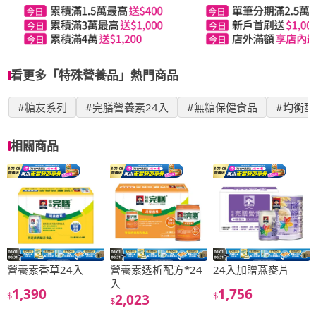
看更多「特殊營養品」熱門商品
#糖友系列
#完膳營養素24入
#無糖保健食品
#均衡
相關商品
營養素香草24入
營養素透析配方*24
24入加贈燕麥片
入
1,390
1,756
$
$
2,023
$