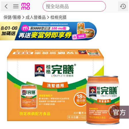
搜全站商品
商品
評價
詳情
規格
推薦
保健/醫療
成人營養品
桂格完膳