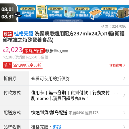
品號：
3247086
桂格完膳
洗腎病患適用配方237mlx24入x1箱(衛福
部核准之特殊營養食品)
2,023
$
限時折後價
總銷量>3,000
$
2,380
促銷價
$
2,550
市售價
滿1,999元享85折
現折
活動賣場
折價券
查看可使用的折價券
付款方式
信用卡 | 無卡分期 | 貨到付款 | 行動支付 | 超
商付款 | ATM | 銀聯卡
刷momo卡消費回饋最高3%！
配送方式
快速到貨/離島配送
未滿$490 運費$75
品牌名稱
桂格完膳
．
追蹤