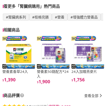
看更多「腎臟病適用」熱門商品
#腎臟病系列
#桂格完膳
#營養
#增強體力營養品
相關商品
營養素香草24入
營養素50鉻配方*24
24入加贈燕麥片
入
1,390
1,756
$
$
1,900
$
商品評價
查看全部