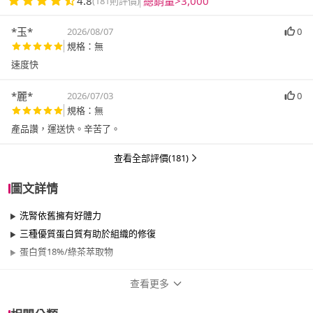
4.8
總銷量>3,000
(181則評價)
*玉*
2026/08/07
0
規格：無
速度快
*麗*
2026/07/03
0
規格：無
產品讚，運送快。辛苦了。
查看全部評價(181)
圖文詳情
洗腎依舊擁有好體力
三種優質蛋白質有助於組織的修復
蛋白質18%/綠茶萃取物
查看更多
商品規格