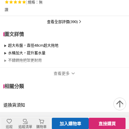
規格：無
讚
查看全部評價(390)
圖文詳情
超大布盤，直徑48cm超大拖地
水桶加大，提升蓄水量
不鏽鋼拖把架更耐用
查看更多
商品規格
相關分類
品牌名稱
好神拖
退換貨須知
適用於
臥室、客廳、浴室、廚房、陽台、餐廳、室
內、室外、玄關
加入購物車
直接購買
追蹤
追蹤清單
購物車