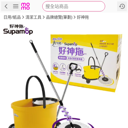
搜全站商品
商品
評價
詳情
規格
推薦
日用/紙品
清潔工具
品牌總覽(筆劃)
好神拖