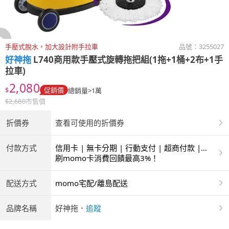
手壓式脫水，加大設計附手拉車
品號：
3255027
好神拖
L740商用款手壓式旋轉拖把組(1拖+1桶+2布+1手
拉車)
2,080
$
促銷價
總銷量>1萬
$
2,680
市售價
折價券
查看可使用的折價券
付款方式
信用卡 | 無卡分期 | 行動支付 | 超商付款 |
ATM | 銀聯卡
刷momo卡消費回饋最高3%！
配送方式
momo宅配/離島配送
品牌名稱
好神拖
．
追蹤