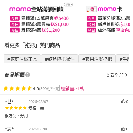
看更多「拖把」熱門商品
#家庭清潔工具
#旋轉拖把配件
#家用清潔拖把
#手壓
商品評價
查看全部
4.9
總銷量>1萬
(390則評價)
*世*
2026/08/07
0
規格：無
*志*
2026/08/06
0