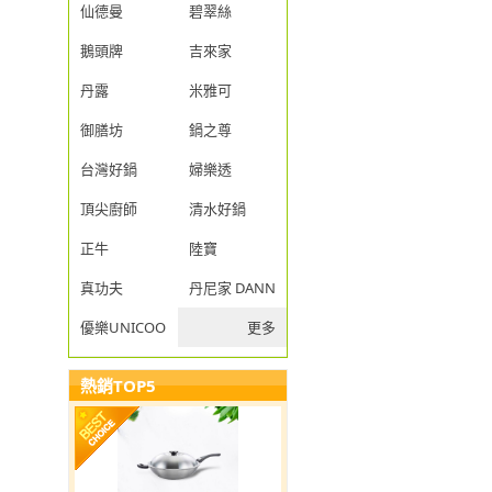
仙德曼
碧翠絲
鵝頭牌
吉來家
丹露
米雅可
御膳坊
鍋之尊
台灣好鍋
婦樂透
頂尖廚師
清水好鍋
正牛
陸寶
真功夫
丹尼家 DANNY JIA
優樂UNICOOK
更多
熱銷TOP5