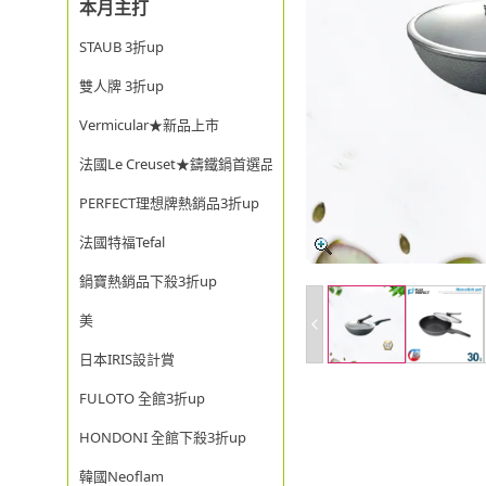
本月主打
STAUB 3折up
雙人牌 3折up
Vermicular★新品上市
法國Le Creuset★鑄鐵鍋首選品牌
PERFECT理想牌熱銷品3折up
法國特福Tefal
鍋寶熱銷品下殺3折up
美
日本IRIS設計賞
FULOTO 全館3折up
HONDONI 全館下殺3折up
韓國Neoflam