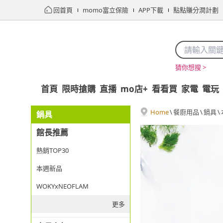
回首頁
momo富立保險
APP下載
點點賺分潤計劃
猜你想搜 >
首頁
限時搶購
直播
mo店+
看看買
家電
電玩
Home
\
餐廚用品
\
鍋具
\
鍋具
館長推薦
熱銷TOP30
本週新品
WOKYxNEOFLAM
更多