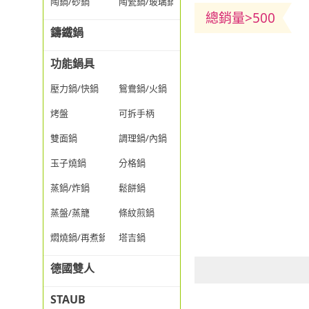
陶鍋/砂鍋
陶瓷鍋/玻璃鍋/透明鍋
總銷量>500
鑄鐵鍋
功能鍋具
壓力鍋/快鍋
鴛鴦鍋/火鍋
烤盤
可拆手柄
雙面鍋
調理鍋/內鍋
玉子燒鍋
分格鍋
蒸鍋/炸鍋
鬆餅鍋
蒸盤/蒸籠
條紋煎鍋
燜燒鍋/再煮鍋
塔吉鍋
德國雙人
STAUB