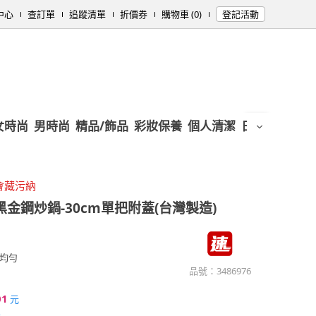
中心
查訂單
追蹤清單
折價券
購物車 (0)
登記活動
女時尚
男時尚
精品/飾品
彩妝保養
個人清潔
日用/紙品
母
會藏污納
黑金鋼炒鍋-30cm單把附蓋(台灣製造)
均勻
品號：
3486976
01
元
元