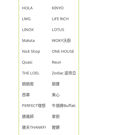
HOLA
KINYO
LMG
LiFE RiCH
LINOX
LOTUS
Maluta
WOKY沃廚
Nick Shop
ONE HOUSE
Quasi
Reun
THE LOEL
Zodiac 諾帝亞
鍋鍋窖
鍋寶
西華
美心
PERFECT理想
牛頭牌Buffalo
膳魔師
掌廚
膳夫THANKFUL
鏗鏘