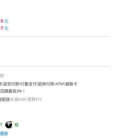
45
元
87
元
期
\
貨到付款
\
行動支付
\
超商付款
\
ATM
\
銀聯卡
費回饋最高3%！
島配送
未滿$490 運費$75
於
組
1
價券