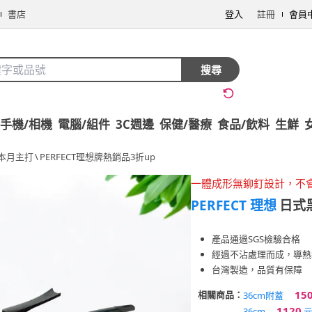
書店
登入
註冊
會員
搜尋
手機/相機
電腦/組件
3C週邊
保健/醫療
食品/飲料
生鮮
本月主打
\
PERFECT理想牌熱銷品3折up
一體成形無鉚釘設計，不
PERFECT 理想
日式
產品通過SGS檢驗合格
經過不沾處理而成，導熱
台灣製造，品質有保障
15
相關商品：
36cm附蓋
1120
36cm