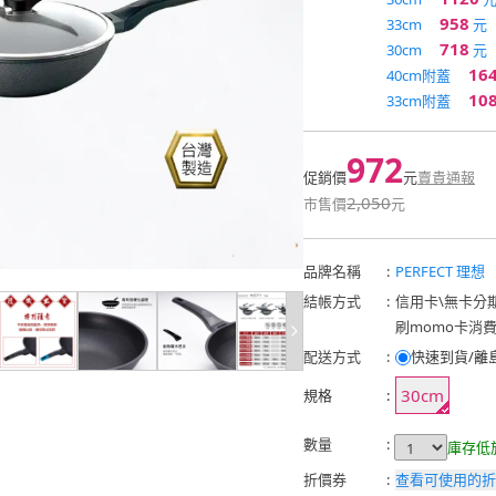
958
33cm
元
718
30cm
元
16
40cm附蓋
10
33cm附蓋
972
促銷價
元
賣貴通報
2,050
市售價
元
品牌名稱
:
PERFECT 理想
結帳方式
:
信用卡
\
無卡分
刷momo卡消
配送方式
:
快速到貨/離
30cm
規格
:
數量
:
庫存低
折價券
:
查看可使用的折