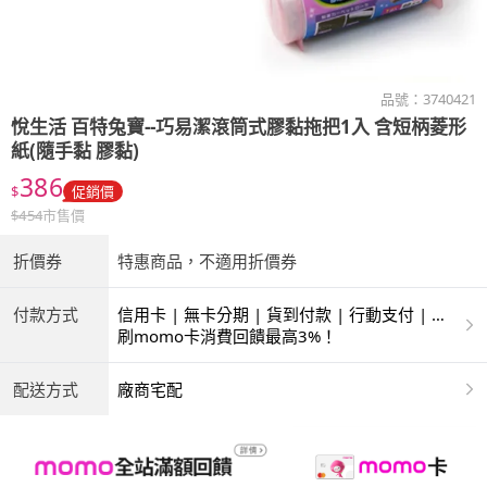
品號：
3740421
悅生活
百特兔寶--巧易潔滾筒式膠黏拖把1入 含短柄菱形
紙(隨手黏 膠黏)
386
$
促銷價
$
454
市售價
折價券
特惠商品，不適用折價券
付款方式
信用卡 | 無卡分期 | 貨到付款 | 行動支付 | 超
商付款 | ATM | 銀聯卡
刷momo卡消費回饋最高3%！
配送方式
廠商宅配