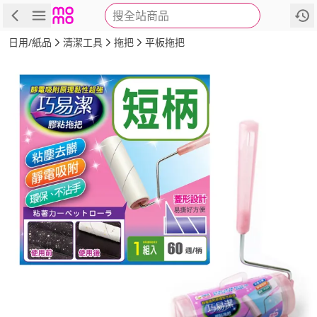
搜全站商品
商品
評價
詳情
規格
推薦
日用/紙品
清潔工具
拖把
平板拖把