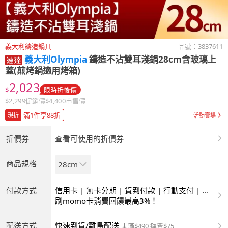
義大利鑄造鍋具
品號：
3837611
義大利Olympia
鑄造不沾雙耳淺鍋28cm含玻璃上
蓋(煎烤鍋適用烤箱)
2,023
$
限時折後價
$
2,299
促銷價
$
4,400
市售價
滿1件享88折
現折
活動賣場
折價券
查看可使用的折價券
商品規格
28cm
付款方式
信用卡 | 無卡分期 | 貨到付款 | 行動支付 | 超
商付款 | ATM | 銀聯卡
刷momo卡消費回饋最高3%！
配送方式
快速到貨/離島配送
未滿$490 運費$75