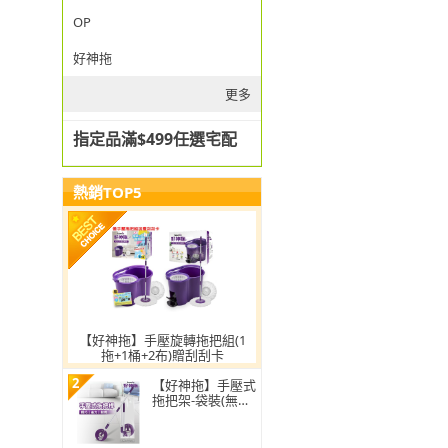
OP
好神拖
更多
指定品滿$499任選宅配
熱銷TOP5
【好神拖】手壓旋轉拖把組(1
拖+1桶+2布)贈刮刮卡
2
【好神拖】手壓式
拖把架-袋裝(無附
拖把布盤)