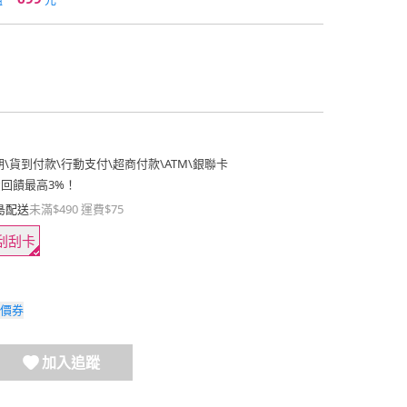
期
\
貨到付款
\
行動支付
\
超商付款
\
ATM
\
銀聯卡
費回饋最高3%！
島配送
未滿$490 運費$75
刮刮卡
價券
加入追蹤