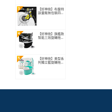
3
【好神拖】布盤特
談量販無包裝四入
組-極細緻布盤(無
包裝袋僅牛皮紙盒
裝)
4
【好神拖】旗艦款
智能三效旋轉拖把
組(1拖+1桶+2布)
5
【好神拖】美型系
列獨立籃旋轉拖把
組(1拖+1桶+2布)