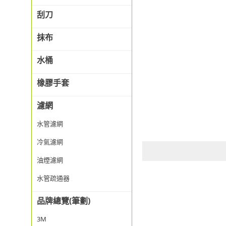
刮刀
抹布
水桶
橡膠手套
濾網
水管濾網
冷氣濾網
油煙濾網
水管疏通器
品牌總覽(筆劃)
3M