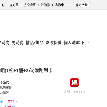
中心
查訂單
追蹤清單
折價券
購物車 (0)
登記活動
女時尚
男時尚
精品/飾品
彩妝保養
個人清潔
日用/紙品
母
(1拖+1桶+2布)贈刮刮卡
以下空間
死角縫隙
品號：
3911336
力清潔
999
把組
元
699
組
元