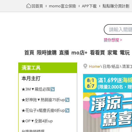
回首頁
momo富立保險
APP下載
點點賺分潤計劃
猜你想搜 >
首頁
限時搶購
直播
mo店+
看看買
家電
電玩
Home
\
日用/紙品
\
清潔
清潔工具
本月主打
★3M▼飆低必囤↘
★好神拖▼熱銷搶75折up↘
★花仙子x驅塵氏搶6折up↘
★OP▼全館4折up
台隆熱銷精選