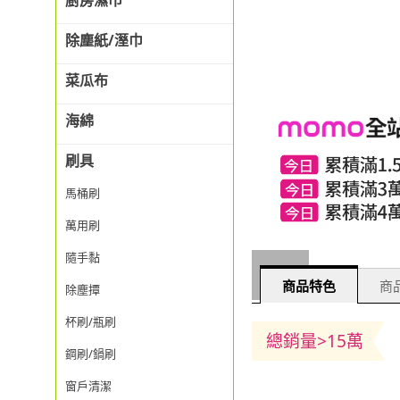
廚房濕巾
除塵紙/溼巾
菜瓜布
海綿
刷具
馬桶刷
萬用刷
隨手黏
商品特色
商品
除塵撢
杯刷/瓶刷
總銷量>15萬
鋼刷/鍋刷
窗戶清潔