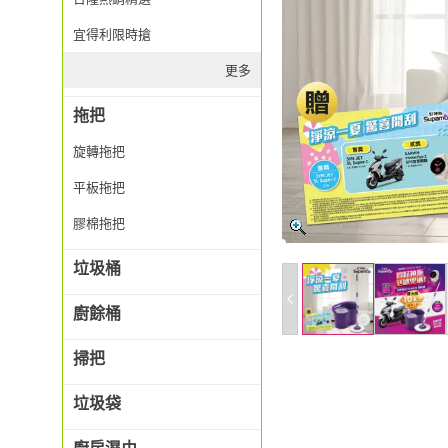
宜得利限時搶
更多
拖把
旋轉拖把
平板拖把
膠棉拖把
垃圾桶
廚餘桶
掃把
垃圾袋