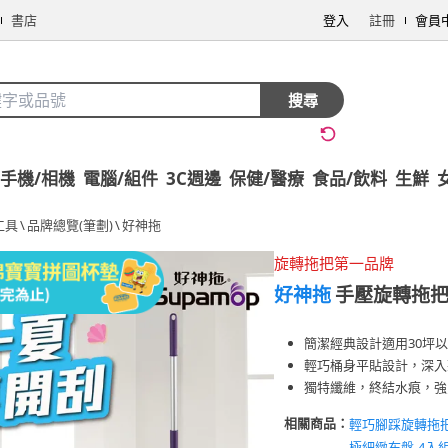
書店
登入
註冊
會員
搜尋
手機/相機
電腦/組件
3C週邊
保健/醫療
食品/飲料
生鮮
工具
\
品牌總覽(筆劃)
\
好神拖
旋轉拖把第一品牌
好神拖
手壓旋轉拖把組
簡潔經典設計適用30坪
輕巧桶身平貼設計，深入
獨特纖維，終結水痕，強
相關商品：
輕巧腳踩旋轉拖
極細緻布盤-4入