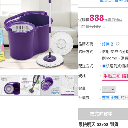
888
促銷價
元
賣貴通報
1,180
市售價
元
品牌名稱
:
好神拖
結帳方式
:
信用卡
\
無卡分
刷momo卡消
配送方式
:
快速到貨/離
手壓二布-贈
規格
:
數量
:
折價券
:
查看可使用的折
售完補貨中
最快明天 08/08 到貨