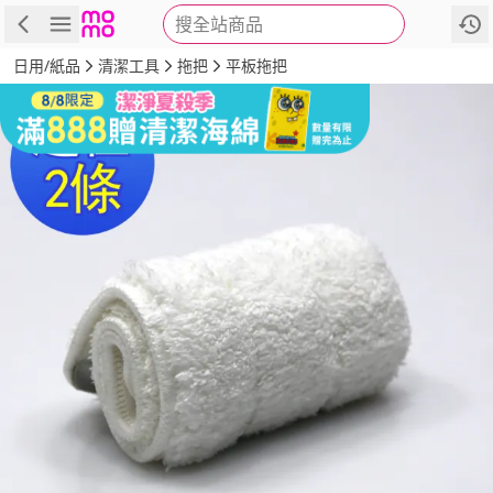
搜全站商品
商品
評價
詳情
規格
推薦
日用/紙品
清潔工具
拖把
平板拖把