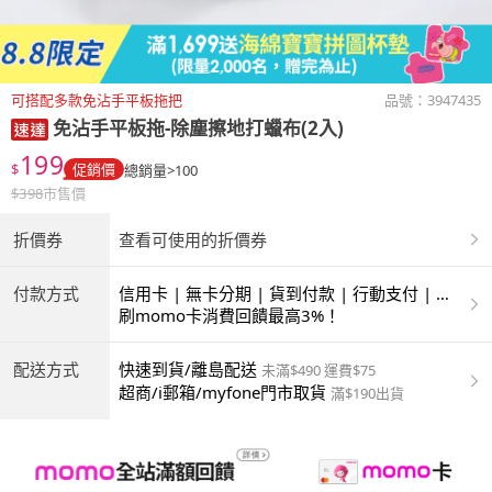
可搭配多款免沾手平板拖把
品號：
3947435
免沾手平板拖-除塵擦地打蠟布(2入)
199
$
促銷價
總銷量>100
$
398
市售價
折價券
查看可使用的折價券
付款方式
信用卡 | 無卡分期 | 貨到付款 | 行動支付 | 超
商付款 | ATM | 銀聯卡
刷momo卡消費回饋最高3%！
配送方式
快速到貨/離島配送
未滿$490 運費$75
超商/i郵箱/myfone門市取貨
滿$190出貨