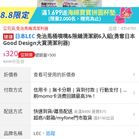
公司貨,免治馬桶清潔利器
品號：
4354795
日本LEC
免治馬桶噴嘴&隙縫清潔刷6入組(勇奪日本
Good Design大賞清潔利器)
320
$
促銷價
總銷量>500
$
490
市售價
折價券
查看可使用的折價券
付款方式
信用卡 | 無卡分期 | 貨到付款 | 行動支付 | 超
商付款 | ATM | 銀聯卡
刷momo卡消費回饋最高3%！
配送方式
快速到貨/離島配送
未滿$490 運費$75
超商/i郵箱/myfone門市取貨
滿$190出貨
品牌名稱
LEC
．
追蹤