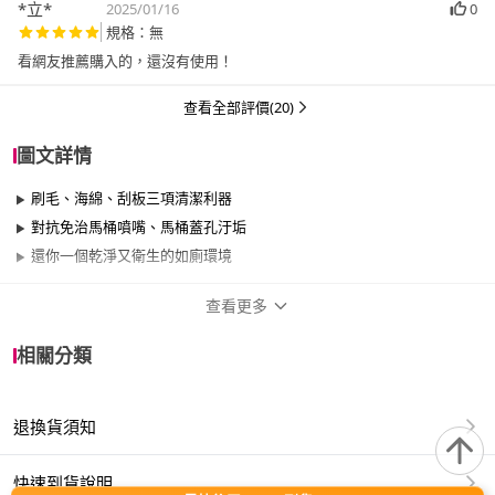
*立*
2025/01/16
0
規格：無
看網友推薦購入的，還沒有使用！
查看全部評價(20)
圖文詳情
刷毛、海綿、刮板三項清潔利器
對抗免治馬桶噴嘴、馬桶蓋孔汙垢
還你一個乾淨又衛生的如廁環境
查看更多
商品規格
相關分類
品牌名稱
LEC
退換貨須知
適用於
浴室
快速到貨說明