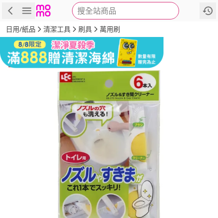
搜全站商品
商品
評價
詳情
規格
推薦
日用/紙品
清潔工具
刷具
萬用刷