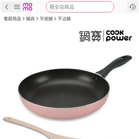
搜全站商品
商品
評價
詳情
規格
推薦
餐廚用品
鍋具
平底鍋
不沾鍋