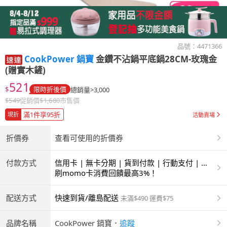
品號：
4471366
CookPower 鍋寶
金鑽不沾鍋平底鍋28CM-玫瑰金
(贈實木鏟)
521
$
限時折後價
總銷量>3,000
$
549
促銷價
$
1,680
市售價
滿1件享95折
現折
活動賣場
折價券
查看可使用的折價券
付款方式
信用卡 | 無卡分期 | 貨到付款 | 行動支付 | 超
商付款 | ATM | 銀聯卡
刷momo卡消費回饋最高3%！
配送方式
快速到貨/離島配送
未滿$490 運費$75
品牌名稱
CookPower 鍋寶
．
追蹤