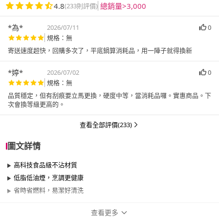
4.8
總銷量>3,000
(233則評價)
*為*
2026/07/11
0
規格：無
寄送速度超快，回購多次了，平底鍋算消耗品，用一陣子就得換新
*婷*
2026/07/02
0
規格：無
品質穩定，但有刮痕要立馬更換，硬度中等，當消耗品囉。實惠商品。￼下
次會換等級更高的。
查看全部評價(233)
圖文詳情
高科技食品級不沾材質
低脂低油煙，烹調更健康
省時省燃料，易潔好清洗
查看更多
商品規格