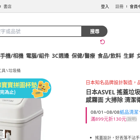
書店
登入
註冊
會員
搜尋
手機/相機
電腦/組件
3C週邊
保健/醫療
食品/飲料
生鮮
工具
\
垃圾桶
日本知名品牌設計製造，
日本ASVEL
搖蓋垃圾
感霧面 大掃除 清潔
08/01~08/08
紙品清潔▼
滿899元折130元
(說明)
搖蓋設計，好丟落不沾手