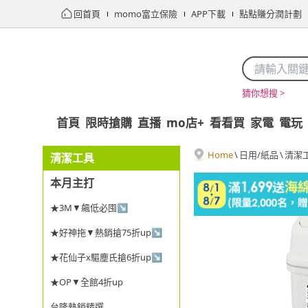
回首頁
momo富立保險
APP下載
點點賺分潤計劃
猜你想搜 >
首頁
限時搶購
直播
mo店+
看看買
家電
電玩
Home
\
日用/紙品
\
清潔
清潔工具
本月主打
★3M▼飆低必囤↘
★好神拖▼熱銷搶75折up↘
★花仙子x驅塵氏搶6折up↘
★OP▼全館4折up
台隆熱銷精選