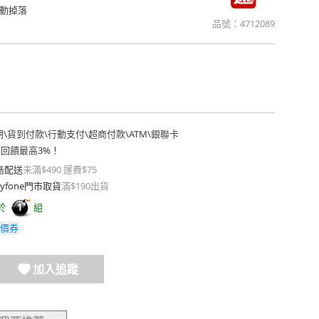
動掉落
品號：
4712089
期
\
貨到付款
\
行動支付
\
超商付款
\
ATM
\
銀聯卡
費回饋最高3%！
島配送
未滿$490 運費$75
yfone門市取貨
滿$190出貨
於
組
1
價券
加入追蹤