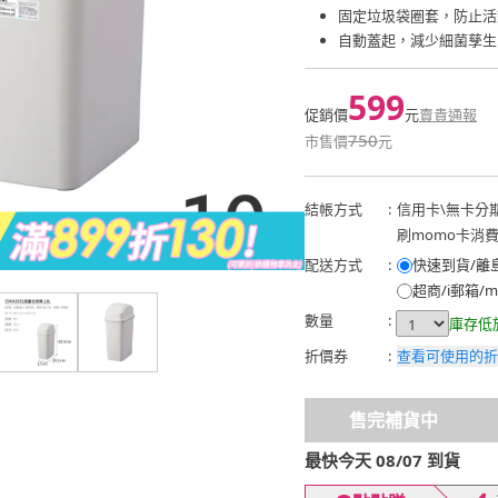
固定垃圾袋圈套，防止活
自動蓋起，減少細菌孳生
599
促銷價
元
賣貴通報
750
市售價
元
結帳方式
:
信用卡
\
無卡分
刷momo卡消
配送方式
:
快速到貨/離
超商/i郵箱/m
數量
:
庫存低
折價券
:
查看可使用的折
售完補貨中
最快今天 08/07 到貨