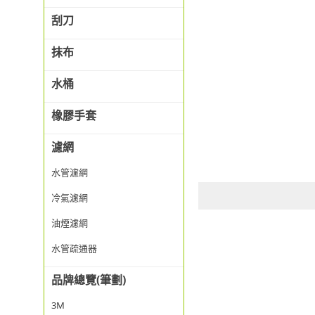
刮刀
抹布
水桶
橡膠手套
濾網
水管濾網
冷氣濾網
油煙濾網
水管疏通器
品牌總覽(筆劃)
3M