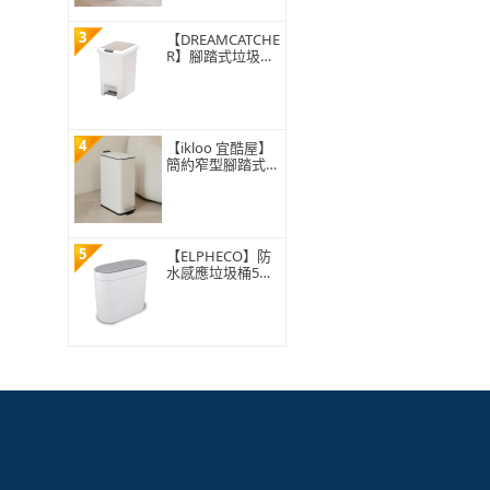
3
【DREAMCATCHE
R】腳踏式垃圾桶
15L(垃圾桶 垃圾
筒 帶蓋垃圾桶 掀
蓋垃圾桶 踩踏垃
圾桶 廁所廚房)
4
【ikloo 宜酷屋】
簡約窄型腳踏式垃
圾桶 加高款15L
(緩降功能 附提把
輕奢簡約)
5
【ELPHECO】防
水感應垃圾桶5公
升 ELPH5711(窄
身設計/小容量/小
空間適用)