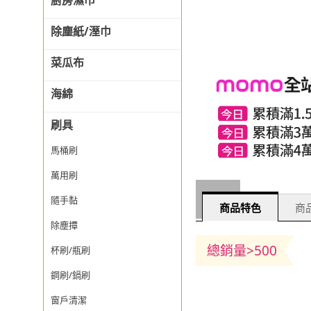
廚房濕巾
除塵紙/溼巾
菜瓜布
海綿
刷具
馬桶刷
萬用刷
隨手黏
商品特色
商
除塵撢
總銷量>500
杯刷/瓶刷
鋼刷/鍋刷
窗戶清潔