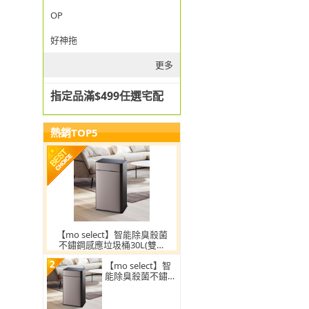
OP
好神拖
更多
指定品滿$499任選宅配
熱銷TOP5
【mo select】智能除臭殺菌
不鏽鋼感應垃圾桶30L(雙開
蓋/大容量/附充電電池/mo選)
2
【mo select】智
能除臭殺菌不鏽鋼
感應垃圾桶30L(雙
開蓋/大容量/附充
電電池)