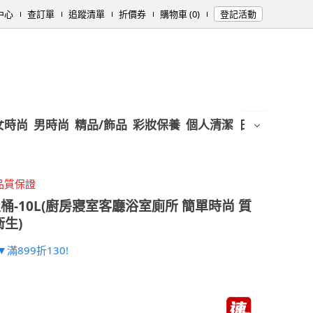
中心
查訂單
追蹤清單
折價券
購物車 (0)
登記活動
女時尚
男時尚
精品/飾品
彩妝保養
個人清潔
日用/紙品
母
品質保證
桶-10L(廚房寢室客廳浴室廁所 簡單時尚 質
衛生)
滿899折130!