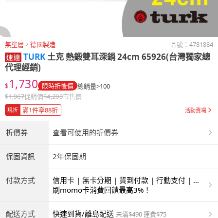
無塗層，德國製造
品號：
4781884
TURK
土克 熱鍛雙耳深鍋 24cm 65926(台灣獨家總
代理經銷)
1,730
$
限時折後價
總銷量>100
$
1,967
促銷價
$
4,200
市售價
滿1件享88折
現折
活動賣場
折價券
查看可使用的折價券
保固資訊
2年保固期
付款方式
信用卡 | 無卡分期 | 貨到付款 | 行動支付 | 超
商付款 | ATM | 銀聯卡
刷momo卡消費回饋最高3%！
配送方式
快速到貨/離島配送
未滿$490 運費$75