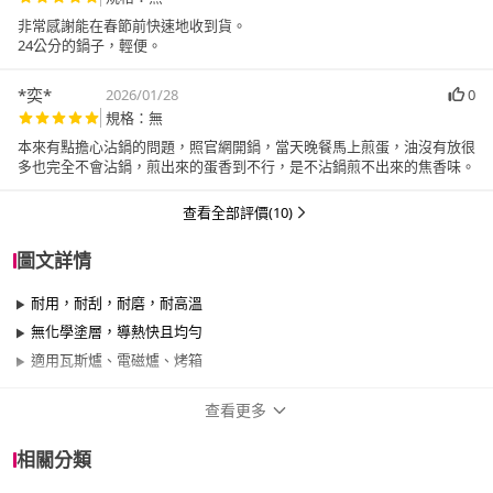
非常感謝能在春節前快速地收到貨。
24公分的鍋子，輕便。
*奕*
2026/01/28
0
規格：無
本來有點擔心沾鍋的問題，照官網開鍋，當天晚餐馬上煎蛋，油沒有放很
多也完全不會沾鍋，煎出來的蛋香到不行，是不沾鍋煎不出來的焦香味。
查看全部評價(10)
圖文詳情
耐用，耐刮，耐磨，耐高溫
無化學塗層，導熱快且均勻
適用瓦斯爐、電磁爐、烤箱
查看更多
商品規格
相關分類
品牌名稱
TURK