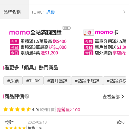
品牌名稱
TURK
．
追蹤
看更多「鍋具」熱門商品
#深鍋
#TURK
#雙耳鐵鍋
#熱鍛平底鍋
#熱鍛斜紋
商品評價
查看全部
4.9
總銷量>100
(10則評價)
*淑*
2026/02/13
0
規格：無