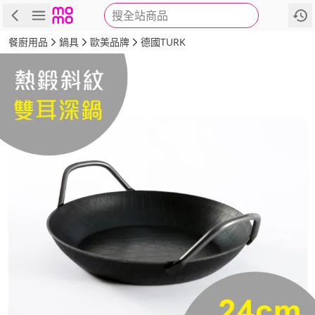
搜全站商品
商品
評價
詳情
規格
推薦
餐廚用品
鍋具
歐美品牌
德國TURK