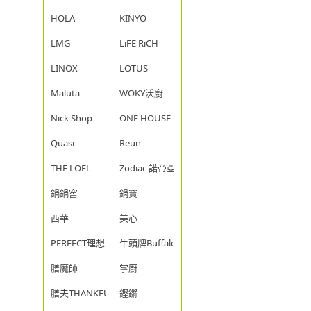
HOLA
KINYO
LMG
LiFE RiCH
LINOX
LOTUS
Maluta
WOKY沃廚
Nick Shop
ONE HOUSE
Quasi
Reun
THE LOEL
Zodiac 諾帝亞
鍋鍋窖
鍋寶
西華
美心
PERFECT理想
牛頭牌Buffalo
膳魔師
掌廚
膳夫THANKFUL
鏗鏘