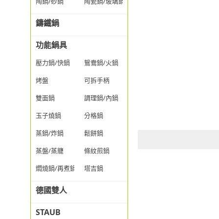
陶鍋/砂鍋
陶瓷鍋/玻璃鍋/透明鍋
鑄鐵鍋
功能鍋具
壓力鍋/快鍋
鴛鴦鍋/火鍋
烤盤
可拆手柄
雙面鍋
調理鍋/內鍋
玉子燒鍋
分格鍋
蒸鍋/炸鍋
鬆餅鍋
蒸盤/蒸籠
條紋煎鍋
燜燒鍋/再煮鍋
塔吉鍋
德國雙人
STAUB