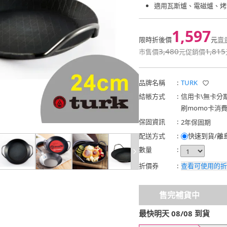
適用瓦斯爐、電磁爐、烤
1,597
限時折後價
元
賣
3,480
1,815
市售價
元
促銷價
品牌名稱
:
TURK
結帳方式
:
信用卡
\
無卡分
刷momo卡消
保固資訊
:
2年保固期
配送方式
:
快速到貨/離
數量
:
折價券
:
查看可使用的折
售完補貨中
最快明天 08/08 到貨