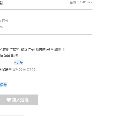
品號：
4781892
箱
貴通報
元
期
\
貨到付款
\
行動支付
\
超商付款
\
ATM
\
銀聯卡
費回饋最高3%！
更多
島配送
未滿$490 運費$75
價券
加入追蹤