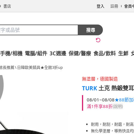
書店
登入
註冊
會員
搜尋
手機/相機
電腦/組件
3C週邊
保健/醫療
食品/飲料
生鮮
館長推薦
\
日韓歐美鍋具★全館3折up
無塗層，德國製造
TURK
土克 熱鍛雙耳 
08/01~08/08
★88節
滿1件享88折
(說明)
耐用，耐刮，耐磨，耐高
無化學塗層，導熱快且均