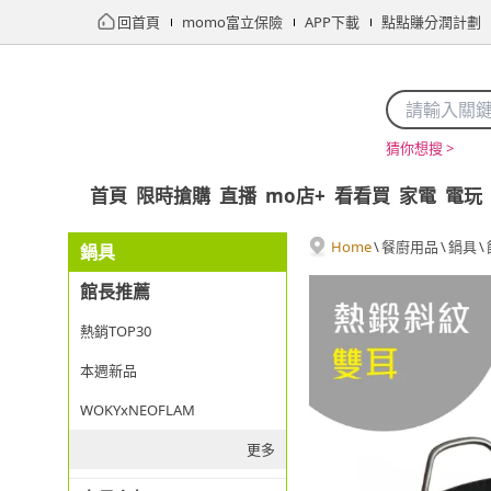
回首頁
momo富立保險
APP下載
點點賺分潤計劃
猜你想搜 >
首頁
限時搶購
直播
mo店+
看看買
家電
電玩
Home
\
餐廚用品
\
鍋具
\
鍋具
館長推薦
熱銷TOP30
本週新品
WOKYxNEOFLAM
更多