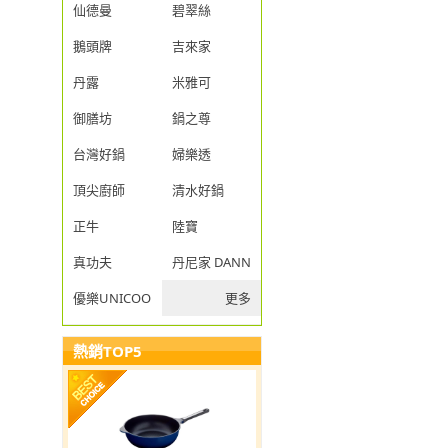
仙德曼
碧翠絲
鵝頭牌
吉來家
丹露
米雅可
御膳坊
鍋之尊
台灣好鍋
婦樂透
頂尖廚師
清水好鍋
正牛
陸寶
真功夫
丹尼家 DANNY JIA
優樂UNICOOK
更多
熱銷TOP5