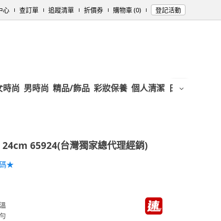
中心
查訂單
追蹤清單
折價券
購物車 (0)
登記活動
女時尚
男時尚
精品/飾品
彩妝保養
個人清潔
日用/紙品
母
24cm 65924(台灣獨家總代理經銷)
加碼★
溫
勻