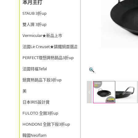
本月主打
STAUB 3折up
雙人牌 3折up
Vermicular★新品上市
法國Le Creuset★鑄鐵鍋首選品牌
PERFECT理想牌熱銷品3折up
法國特福Tefal
鍋寶熱銷品下殺3折up
美
日本IRIS設計賞
FULOTO 全館3折up
HONDONI 全館下殺3折up
韓國Neoflam