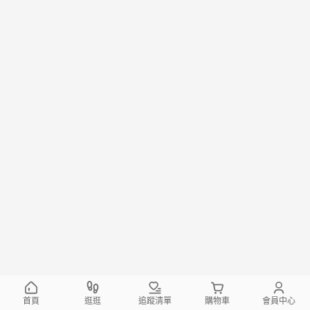
首頁
逛逛
追蹤清單
購物車
會員中心