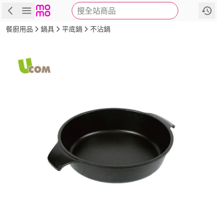
搜全站商品
商品
評價
詳情
規格
推薦
餐廚用品
鍋具
平底鍋
不沾鍋