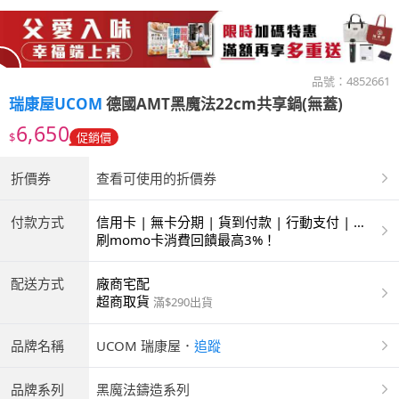
品號：
4852661
瑞康屋UCOM
德國AMT黑魔法22cm共享鍋(無蓋)
6,650
$
促銷價
折價券
查看可使用的折價券
付款方式
信用卡 | 無卡分期 | 貨到付款 | 行動支付 | 超
商付款 | 銀聯卡
刷momo卡消費回饋最高3%！
配送方式
廠商宅配
超商取貨
滿$290出貨
品牌名稱
UCOM 瑞康屋
．
追蹤
品牌系列
黑魔法鑄造系列