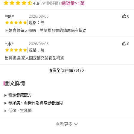
4.8
總銷量>1萬
(791則評價)
*婕*
2026/08/05
0
規格：無
阿媽喜歡每天都喝，希望對阿媽的糖尿病有幫助
*水*
2026/08/05
0
規格：無
出貨迅速,家人固定補充營養品補貨
查看全部評價(791)
圖文詳情
穩定健康配方
糖尿病、血糖代謝異常患者適用
低GI、無乳糖
查看更多
商品規格