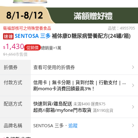
衛福部核可之特殊營養食品
品號：
4955705
SENTOSA 三多
補体康D糖尿病營養配方(24罐/箱)
1,430
$
促銷價
總銷量>1萬
$
1,650
市售價
折價券
查看可使用的折價券
付款方式
信用卡 | 無卡分期 | 貨到付款 | 行動支付 | 超
商付款 | ATM | 銀聯卡
刷momo卡消費回饋最高3%！
配送方式
快速到貨/離島配送
未滿$490 運費$75
超商/i郵箱/myfone門市取貨
滿$190出貨
品牌名稱
SENTOSA 三多
．
追蹤