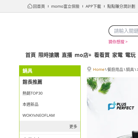
回首頁
momo富立保險
APP下載
點點賺分潤計劃
猜你想搜 >
首頁
限時搶購
直播
mo店+
看看買
家電
電玩
Home
\
餐廚用品
\
鍋具
\
鍋具
館長推薦
熱銷TOP30
本週新品
WOKYxNEOFLAM
更多