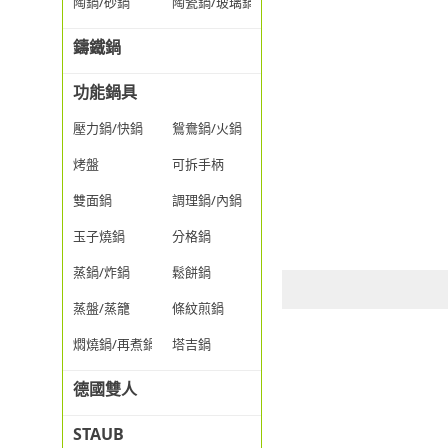
陶鍋/砂鍋
陶瓷鍋/玻璃鍋/透明鍋
鑄鐵鍋
功能鍋具
壓力鍋/快鍋
鴛鴦鍋/火鍋
烤盤
可拆手柄
雙面鍋
調理鍋/內鍋
玉子燒鍋
分格鍋
蒸鍋/炸鍋
鬆餅鍋
蒸盤/蒸籠
條紋煎鍋
燜燒鍋/再煮鍋
塔吉鍋
德國雙人
STAUB