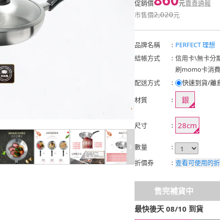
促銷價
元
賣貴通報
2,020
市售價
元
品牌名稱
:
PERFECT 理想
結帳方式
:
信用卡
\
無卡分
刷momo卡消
配送方式
:
快速到貨/離
銀
材質
:
28cm
尺寸
:
數量
:
折價券
:
查看可使用的折
售完補貨中
最快後天 08/10 到貨