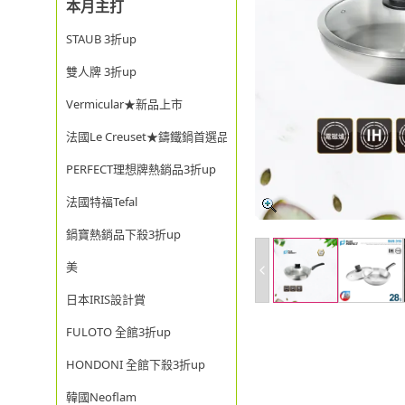
本月主打
STAUB 3折up
雙人牌 3折up
Vermicular★新品上市
法國Le Creuset★鑄鐵鍋首選品牌
PERFECT理想牌熱銷品3折up
法國特福Tefal
鍋寶熱銷品下殺3折up
美
日本IRIS設計賞
FULOTO 全館3折up
HONDONI 全館下殺3折up
韓國Neoflam