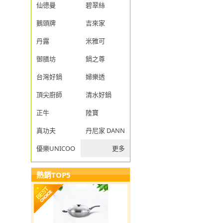
仙德曼
碧翠絲
鵝頭牌
吉來家
丹露
米雅可
御膳坊
鍋之尊
台灣好鍋
婦樂透
頂尖廚師
清水好鍋
正牛
陸寶
真功夫
丹尼家 DANNY JIA
優樂UNICOOK
更多
熱銷TOP5