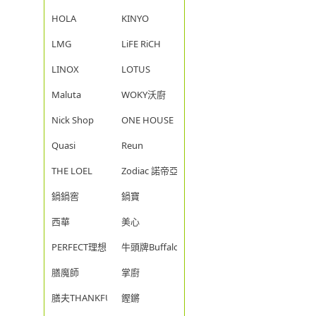
HOLA
KINYO
LMG
LiFE RiCH
LINOX
LOTUS
Maluta
WOKY沃廚
Nick Shop
ONE HOUSE
Quasi
Reun
THE LOEL
Zodiac 諾帝亞
鍋鍋窖
鍋寶
西華
美心
PERFECT理想
牛頭牌Buffalo
膳魔師
掌廚
膳夫THANKFUL
鏗鏘