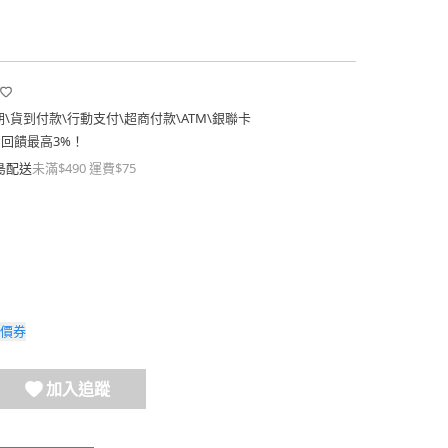
期
\
貨到付款
\
行動支付
\
超商付款
\
ATM
\
銀聯卡
費回饋最高3%！
島配送
未滿$490 運費$75
價券
加入追蹤