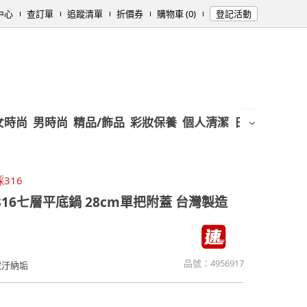
中心
查訂單
追蹤清單
折價券
購物車 (0)
登記活動
女時尚
男時尚
精品/飾品
彩妝保養
個人清潔
日用/紙品
母
316
316七層平底鍋 28cm單把附蓋 台灣製造
品號：
4956917
藏汙納垢