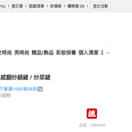
中心
查訂單
追蹤清單
折價券
購物車 (0)
登記活動
女時尚
男時尚
精品/飾品
彩妝保養
個人清潔
日用/紙品
母
感翻炒鍋鏟 / 炒菜鏟
31下單滿1000享88折↘
折
(說明)
品號：
4964044