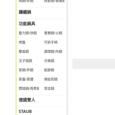
陶鍋/砂鍋
陶瓷鍋/玻璃鍋/透明鍋
鑄鐵鍋
功能鍋具
壓力鍋/快鍋
鴛鴦鍋/火鍋
烤盤
可拆手柄
雙面鍋
調理鍋/內鍋
玉子燒鍋
分格鍋
蒸鍋/炸鍋
鬆餅鍋
蒸盤/蒸籠
條紋煎鍋
燜燒鍋/再煮鍋
塔吉鍋
德國雙人
STAUB