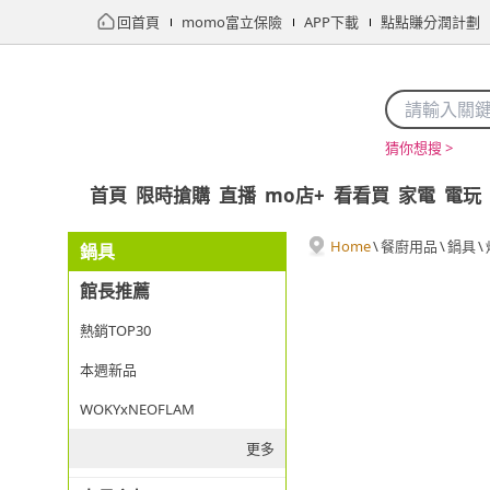
回首頁
momo富立保險
APP下載
點點賺分潤計劃
猜你想搜 >
首頁
限時搶購
直播
mo店+
看看買
家電
電玩
Home
\
餐廚用品
\
鍋具
\
鍋具
館長推薦
熱銷TOP30
本週新品
WOKYxNEOFLAM
更多