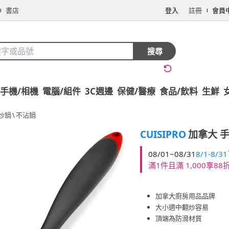
書店
登入
註冊
會員
搜尋
手機/相機
電腦/組件
3C週邊
保健/醫療
食品/飲料
生鮮
炒鍋
\
不沾鍋
CUISIPRO
加拿大 手
08/01~08/31
8/1-8/
滿1件且滿 1,000享88
加拿大廚房用品品牌
大小適中翻炒容易
頂端為防滑材質