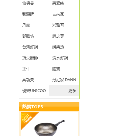
仙德曼
碧翠絲
鵝頭牌
吉來家
丹露
米雅可
御膳坊
鍋之尊
台灣好鍋
婦樂透
頂尖廚師
清水好鍋
正牛
陸寶
真功夫
丹尼家 DANNY JIA
優樂UNICOOK
更多
熱銷TOP5