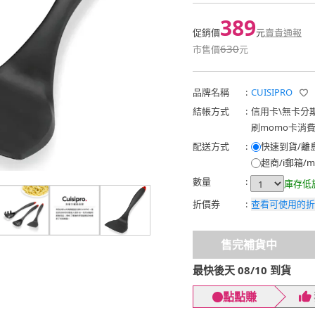
389
促銷價
元
賣貴通報
630
市售價
元
品牌名稱
:
CUISIPRO
結帳方式
:
信用卡
\
無卡分
刷momo卡消
配送方式
:
快速到貨/離
超商/i郵箱/m
數量
:
庫存低
折價券
:
查看可使用的折
售完補貨中
最快後天 08/10 到貨
點點賺