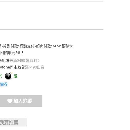
期
\
貨到付款
\
行動支付
\
超商付款
\
ATM
\
銀聯卡
費回饋最高3%！
島配送
未滿$490 運費$75
yfone門市取貨
滿$190出貨
於
組
1
價券
加入追蹤
我要推薦