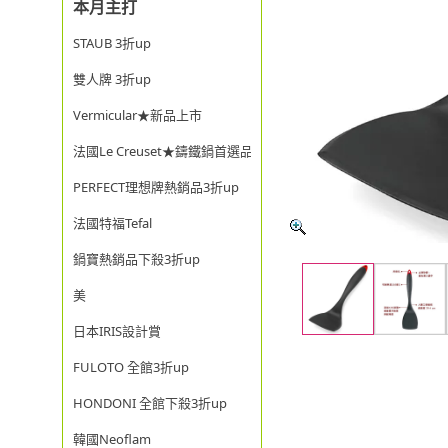
本月主打
STAUB 3折up
雙人牌 3折up
Vermicular★新品上市
法國Le Creuset★鑄鐵鍋首選品牌
PERFECT理想牌熱銷品3折up
法國特福Tefal
鍋寶熱銷品下殺3折up
美
日本IRIS設計賞
FULOTO 全館3折up
HONDONI 全館下殺3折up
韓國Neoflam