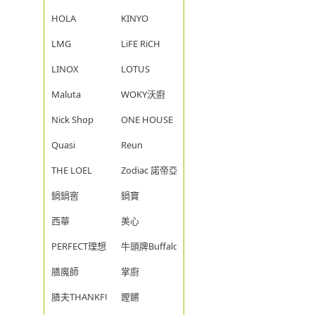
HOLA
KINYO
LMG
LiFE RiCH
LINOX
LOTUS
Maluta
WOKY沃廚
Nick Shop
ONE HOUSE
Quasi
Reun
THE LOEL
Zodiac 諾帝亞
鍋鍋窖
鍋寶
西華
美心
PERFECT理想
牛頭牌Buffalo
膳魔師
掌廚
膳夫THANKFUL
鏗鏘