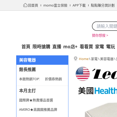
回首頁
momo富立保險
APP下載
點點賺分潤計劃
猜你想搜 >
首頁
限時搶購
直播
mo店+
看看買
家電
電玩
Home
\
家電
\
美容電器
\
美容電器
館長推薦
本館熱銷TOP30
折價券熱銷
本月主打
國際牌★熱賣爆品首選
AMIRO★高圓圓推薦品牌