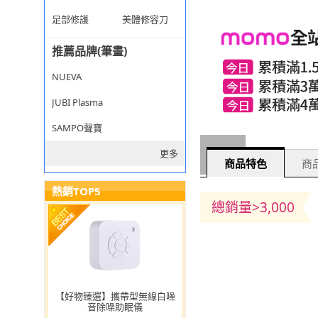
足部修護
美體修容刀
推薦品牌(筆畫)
NUEVA
JUBI Plasma
SAMPO聲寶
更多
商品特色
商品
熱銷TOP5
總銷量>3,000
【好物臻選】攜帶型無線白噪
音除噪助眠儀