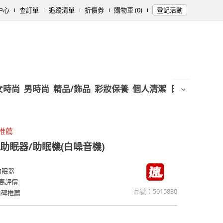
中心
查訂單
追蹤清單
折價券
購物車 (0)
登記活動
女時尚
男時尚
精品/飾品
彩妝保養
個人清潔
日用/紙品
母
推薦
助眠器/助眠機(白噪音機)
助眠器
高評價
品號：
5015830
口碑推薦