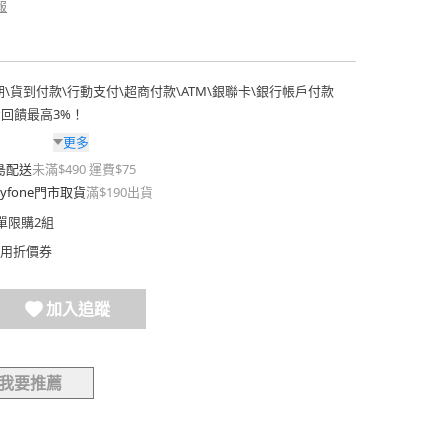
報
期
\
貨到付款
\
行動支付
\
超商付款
\
ATM
\
銀聯卡
\
銀行帳戶付款
費回饋最高3%！
更多
島配送
未滿$490 運費$75
yfone門市取貨
滿$190出貨
單限購2組
用折價券
加入追蹤
我要推薦