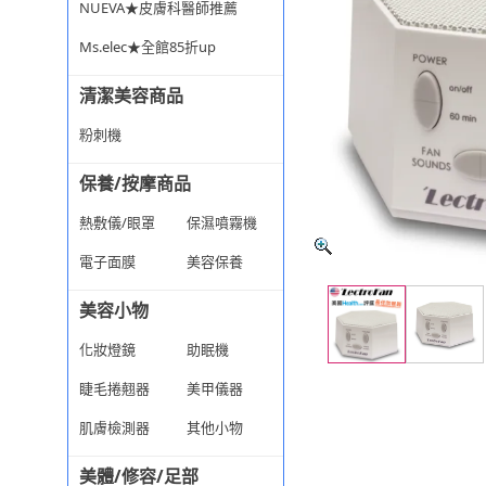
NUEVA★皮膚科醫師推薦
Ms.elec★全館85折up
清潔美容商品
粉刺機
保養/按摩商品
熱敷儀/眼罩
保濕噴霧機
電子面膜
美容保養
美容小物
化妝燈鏡
助眠機
睫毛捲翹器
美甲儀器
肌膚檢測器
其他小物
美體/修容/足部