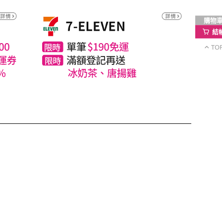
購物
結
TO