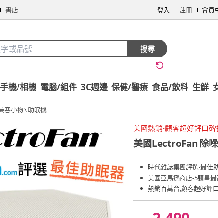
書店
登入
註冊
會員
搜尋
手機/相機
電腦/組件
3C週邊
保健/醫療
食品/飲料
生鮮
美容小物
\
助眠機
美國熱銷-顧客超好評口碑
美國LectroFan
除噪
時代雜誌集團評選-最佳
美國亞馬遜商店-5顆星最
熱銷百萬台,顧客超好評
2,490