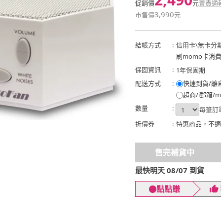
促銷價
元
賣貴通
3,990
市售價
元
結帳方式
:
信用卡
\
無卡分
刷momo卡消
保固資訊
:
1年保固期
配送方式
:
快速到貨/離
超商/i郵箱/m
數量
:
每筆訂
折價券
:
特惠商品，不適
售完補貨中
最快明天 08/07 到貨
點點賺