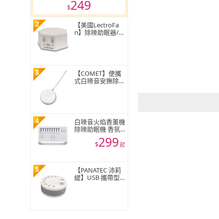
249
$
2
【美國LectroFa
n】除噪助眠器/助
眠機(白噪音機)
3
【COMET】便攜
式白噪音安撫除噪
助眠儀(白噪音 除
噪音 除噪助眠器
睡眠安撫器 安撫
睡眠機/Q3)
4
白噪音火焰香薰機
除噪助眠機 香氛
機 8種情境選擇 精
299
油水氧機 多功能
$
起
香薰機 小夜燈 好
睡眠管家 禮物
5
【PANATEC 沛莉
緹】USB 攜帶型
白噪音除噪助眠儀
寶寶睡眠安撫器(K
-521)