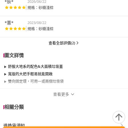
*辰*
2026/06/22
規格：砂糖淺棕
*蕙*
2023/08/22
規格：砂糖淺棕
查看全部評價(2)
圖文詳情
舒服大地系的配色&大面積垃圾蓋
寬版的大把手輕易就能開啟
雙向固定環，可用一或兩個垃圾袋
查看更多
商品規格
相關分類
品牌名稱
RISU
退換貨須知
類型
有蓋