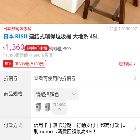
日本熱銷垃圾桶
品號：
5150457
日本 RISU
連結式環保垃圾桶 大地系 45L
1,360
$
限時折後價
總銷量>500
$
1,490
促銷價
$
1,990
市售價
滿899元折130元
現折
活動賣場
折價券
查看可使用的折價券
商品規格
請選擇顏色
共2種
顏
色
付款方式
信用卡 | 無卡分期 | 行動支付 | 超商付款 |
ATM | 銀聯卡
刷momo卡消費回饋最高3%！