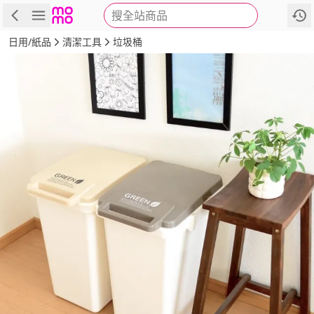
搜全站商品
商品
評價
詳情
規格
推薦
日用/紙品
清潔工具
垃圾桶