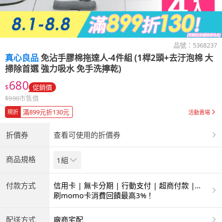
品號：
5368237
真心良品
免沾手膠棉拖達人-4件組 (1桿2頭+去汙泡棉 大
掃除首選 強力吸水 免手洗擰乾)
680
$
促銷價
$
990
市售價
滿899元折130元
現折
活動賣場
折價券
查看可使用的折價券
商品規格
1組
付款方式
信用卡 | 無卡分期 | 行動支付 | 超商付款 |
ATM | 銀聯卡
刷momo卡消費回饋最高3%！
配送方式
廠商宅配