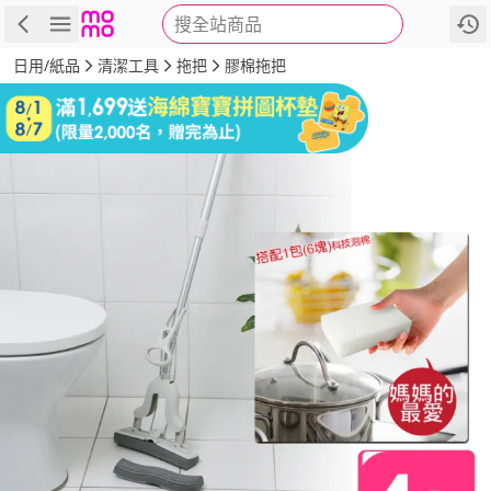
搜全站商品
商品
評價
詳情
規格
推薦
日用/紙品
清潔工具
拖把
膠棉拖把