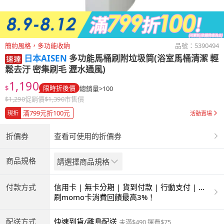
簡約風格，多功能收納
品號：
5390494
日本AISEN
多功能馬桶刷附垃圾筒(浴室馬桶清潔 輕
鬆去汙 密集刷毛 瀝水通風)
1,190
$
限時折後價
總銷量>100
$
1,290
促銷價
$
1,390
市售價
滿799元折100元
現折
活動賣場
折價券
查看可使用的折價券
商品規格
請選擇商品規格
付款方式
信用卡 | 無卡分期 | 貨到付款 | 行動支付 | 超
商付款 | ATM | 銀聯卡
刷momo卡消費回饋最高3%！
配送方式
快速到貨/離島配送
未滿$490 運費$75