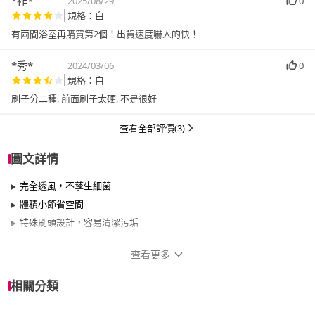
*祚*
2025/08/29
0
規格：白
有兩間浴室再購買第2個！出貨速度嚇人的快！
*秀*
2024/03/06
0
規格：白
刷子分二種, 前面刷子太硬, 不是很好
查看全部評價(3)
圖文詳情
完全透風，不孳生細菌
體積小節省空間
特殊刷頭設計，容易清潔污垢
查看更多
商品規格
相關分類
品牌名稱
AISEN