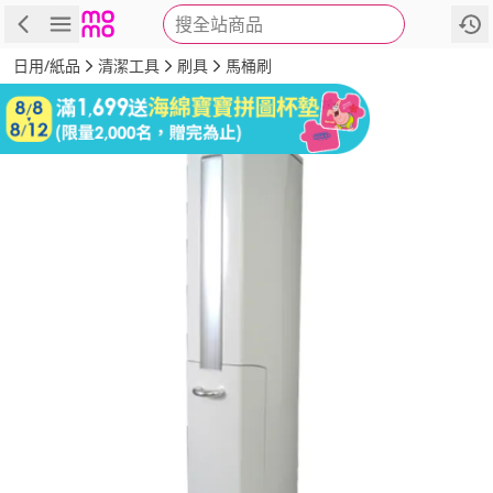
搜全站商品
商品
評價
詳情
規格
推薦
日用/紙品
清潔工具
刷具
馬桶刷