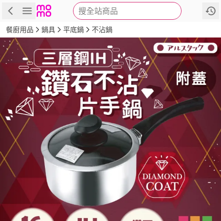
搜全站商品
商品
評價
詳情
規格
推薦
餐廚用品
鍋具
平底鍋
不沾鍋