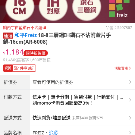
鍋內宇宙藍鑽石不沾處理
品號：
5407367
和平Freiz
18-8三層鋼IH鑽石不沾附蓋片手
鍋-16cm(AR-6008)
1,184
$
限時折後價
$
1,480
促銷價
$
1,600
市售價
滿1件享8折
現折
活動賣場
折價券
查看可使用的折價券
付款方式
信用卡 | 無卡分期 | 貨到付款 | 行動支付 | 超
商付款 | ATM | 銀聯卡
刷momo卡消費回饋最高3%！
配送方式
快速到貨/離島配送
未滿$490 運費$75
品牌名稱
FREIZ
．
追蹤