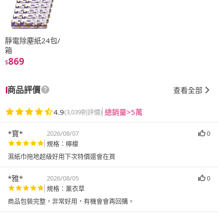
靜電除塵紙24包/
箱
869
$
商品評價
查看全部
4.9
總銷量>5萬
(3,039則評價)
*寶*
2026/08/07
0
規格：檸檬
濕紙巾拖地超級好用下次特價還會在買
*雅*
2026/08/05
0
規格：薰衣草
商品包裝完整，非常好用，有機會會再回購。