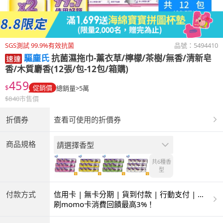
SGS測試 99.9%有效抗菌
品號：
5494410
驅塵氏
抗菌濕拖巾-薰衣草/檸檬/茶樹/無香/清新皂
香/木質麝香(12張/包-12包/箱購)
459
$
促銷價
總銷量>5萬
$
840
市售價
折價券
查看可使用的折價券
商品規格
請選擇香型
共6種
香
型
付款方式
信用卡 | 無卡分期 | 貨到付款 | 行動支付 | 超
商付款 | ATM | 銀聯卡
刷momo卡消費回饋最高3%！