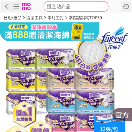
搜全站商品
商品
評價
詳情
規格
推薦
日用/紙品
清潔工具
本月主打
本館熱銷榜TOP30