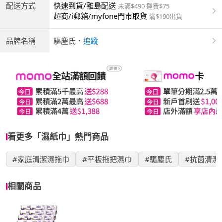
配送方式
快速到貨/離島配送
未滿$490 運費$75
超商/i郵箱/myfone門市取貨
滿$190出貨
品牌名稱
驅塵氏
．
追蹤
看更多「濕紙巾」熱門商品
#家庭清潔濕拖巾
#平板拖把濕巾
#驅塵氏
#抗菌清潔
相關商品