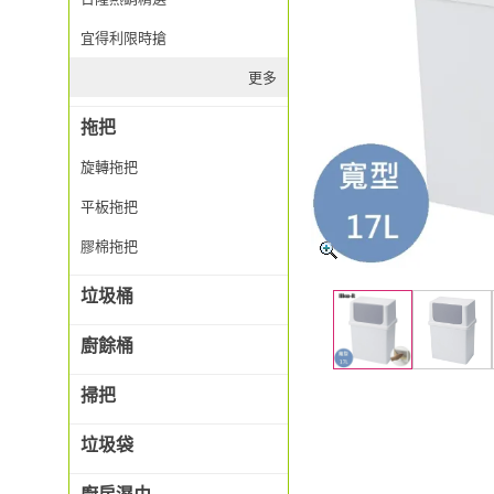
宜得利限時搶
更多
拖把
旋轉拖把
平板拖把
膠棉拖把
垃圾桶
廚餘桶
掃把
垃圾袋