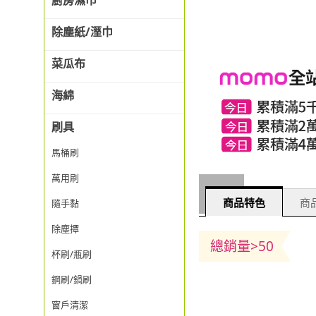
廚房濕巾
除塵紙/溼巾
菜瓜布
海綿
刷具
馬桶刷
萬用刷
商品特色
商品
隨手黏
除塵撢
總銷量>50
杯刷/瓶刷
鋼刷/鍋刷
窗戶清潔