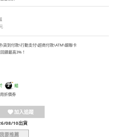
報
元
期
\
貨到付款
\
行動支付
\
超商付款
\
ATM
\
銀聯卡
費回饋最高3%！
於
組
2
用折價券
加入追蹤
/08/10出貨
我要推薦