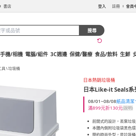
書店
登入
註冊
會員
搜尋
手機/相機
電腦/組件
3C週邊
保健/醫療
食品/飲料
生鮮
工具
\
垃圾桶
日本熱銷垃圾桶
日本Like-it
Seal
08/01~08/08
紙品清潔▼
滿899元折130元
(說明)
前開式的設計，丟棄垃圾
本體內側附垃圾袋黑色環
簡約時尚外型，是垃圾桶