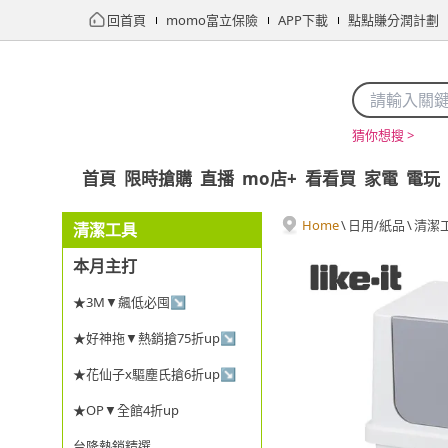
回首頁
momo富立保險
APP下載
點點賺分潤計劃
猜你想搜 >
首頁
限時搶購
直播
mo店+
看看買
家電
電玩
Home
\
日用/紙品
\
清潔
清潔工具
本月主打
★3M▼飆低必囤↘
★好神拖▼熱銷搶75折up↘
★花仙子x驅塵氏搶6折up↘
★OP▼全館4折up
台隆熱銷精選