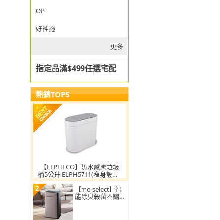
OP
好神拖
更多
指定品滿$499任選宅配
熱銷TOP5
【ELPHECO】防水感應垃圾
桶5公升 ELPH5711(窄身設計/
小容量/小空間適用)
2
【mo select】智
能除臭殺菌不鏽鋼
感應垃圾桶30L(雙
開蓋/大容量/附充
電電池)