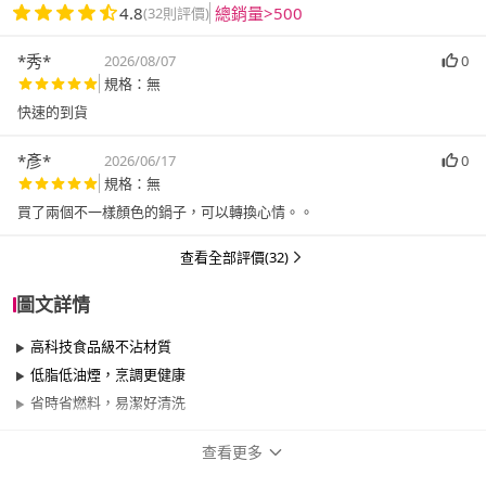
4.8
總銷量>500
(32則評價)
*秀*
2026/08/07
0
規格：無
快速的到貨
*彥*
2026/06/17
0
規格：無
買了兩個不一樣顏色的鍋子，可以轉換心情。。
查看全部評價(32)
圖文詳情
高科技食品級不沾材質
低脂低油煙，烹調更健康
省時省燃料，易潔好清洗
查看更多
商品規格