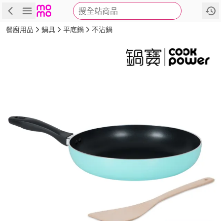
搜全站商品
商品
評價
詳情
規格
推薦
餐廚用品
鍋具
平底鍋
不沾鍋