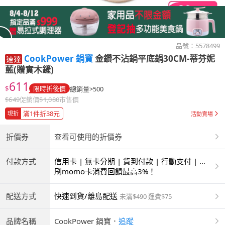
品號：
5578499
CookPower 鍋寶
金鑽不沾鍋平底鍋30CM-蒂芬妮
藍(贈實木鏟)
611
$
限時折後價
總銷量>500
$
649
促銷價
$
1,080
市售價
滿1件折38元
現折
活動賣場
折價券
查看可使用的折價券
付款方式
信用卡 | 無卡分期 | 貨到付款 | 行動支付 | 超
商付款 | ATM | 銀聯卡
刷momo卡消費回饋最高3%！
配送方式
快速到貨/離島配送
未滿$490 運費$75
品牌名稱
CookPower 鍋寶
．
追蹤