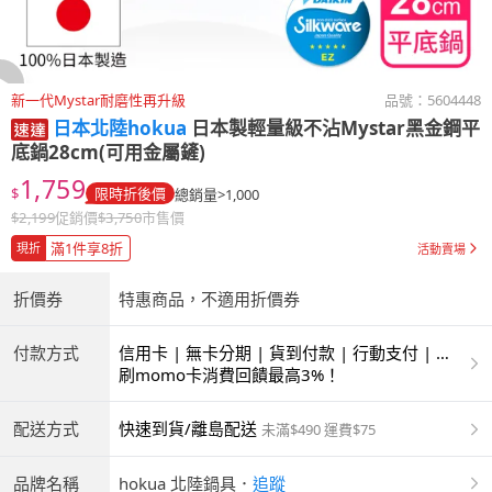
新一代Mystar耐磨性再升級
品號：
5604448
日本北陸hokua
日本製輕量級不沾Mystar黑金鋼平
底鍋28cm(可用金屬鏟)
1,759
$
限時折後價
總銷量>1,000
$
2,199
促銷價
$
3,750
市售價
滿1件享8折
現折
活動賣場
折價券
特惠商品，不適用折價券
付款方式
信用卡 | 無卡分期 | 貨到付款 | 行動支付 | 超
商付款 | ATM | 銀聯卡
刷momo卡消費回饋最高3%！
配送方式
快速到貨/離島配送
未滿$490 運費$75
品牌名稱
hokua 北陸鍋具
．
追蹤