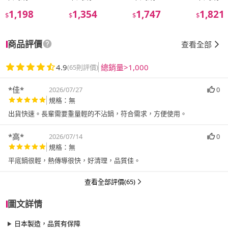
1,198
1,354
1,747
1,821
$
$
$
$
商品評價
查看全部
4.9
總銷量>1,000
(65則評價)
*佳*
2026/07/27
0
規格：無
出貨快速。長輩需要重量輕的不沾鍋，符合需求，方便使用。
*高*
2026/07/14
0
規格：無
平底鍋很輕，熱傳導很快，好清理，品質佳。
查看全部評價(65)
圖文詳情
日本製造，品質有保障