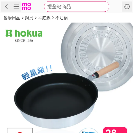
搜全站商品
商品
評價
詳情
規格
推薦
餐廚用品
鍋具
平底鍋
不沾鍋