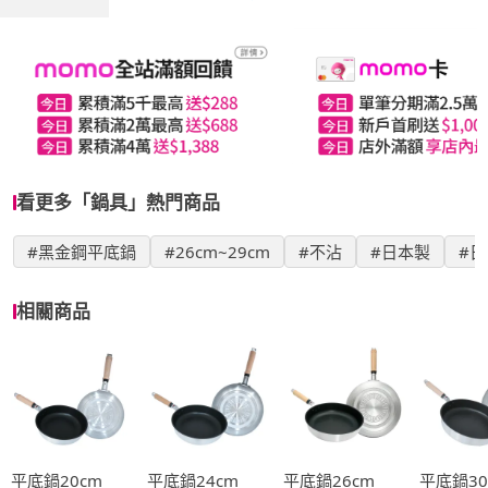
看更多「鍋具」熱門商品
#黑金鋼平底鍋
#26cm~29cm
#不沾
#日本製
#
相關商品
平底鍋20cm
平底鍋24cm
平底鍋26cm
平底鍋30