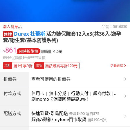
潮人隨身品
品號：
5616830
Durex 杜蕾斯
活力裝保險套12入x3(共36入-避孕
套/衛生套/基本防護系列)
861
$
限時折後價
總銷量>1.5萬
$
990
促銷價
$
1,077
市售價
滿1件享9折
滿額最高再折120元
現折
現折
活動賣場
折價券
查看可使用的折價券
付款方式
信用卡 | 無卡分期 | 行動支付 | 超商付款 |
ATM | 銀聯卡
刷momo卡消費回饋最高3%！
配送方式
快速到貨/離島配送
未滿$490 運費$75
超商/i郵箱/myfone門市取貨
滿$190出貨