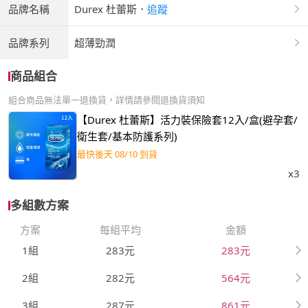
品牌名稱
Durex 杜蕾斯
．
追蹤
品牌系列
超薄勁潤
商品組合
組合商品無法單一退換貨，詳情請參閱退換貨須知
【Durex 杜蕾斯】活力裝保險套12入/盒(避孕套/
衛生套/基本防護系列)
最快後天 08/10 到貨
x3
多組數方案
方案
每組平均
金額
1組
283元
283元
2組
282元
564元
3組
287元
861元