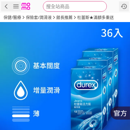
搜全站商品
商品
評價
詳情
規格
推薦
保健/醫療
保險套/潤滑液
館長推薦
杜蕾斯★滿額多重送