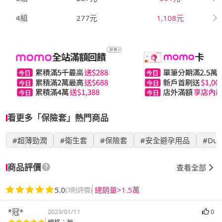
4組
277元
1,108元
看更多「保險套」熱門商品
#超薄勁潤
#衛生套
#保險套
#安全避孕用品
#Du
商品評價
查看全部
5.0
總銷量>1.5萬
(3則評價)
*冠*
2023/01/11
0