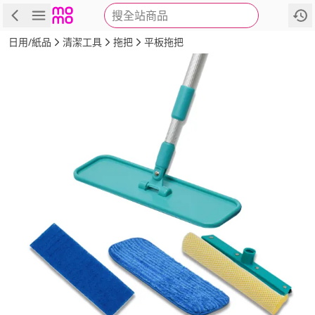
搜全站商品
商品
評價
詳情
規格
推薦
日用/紙品
清潔工具
拖把
平板拖把