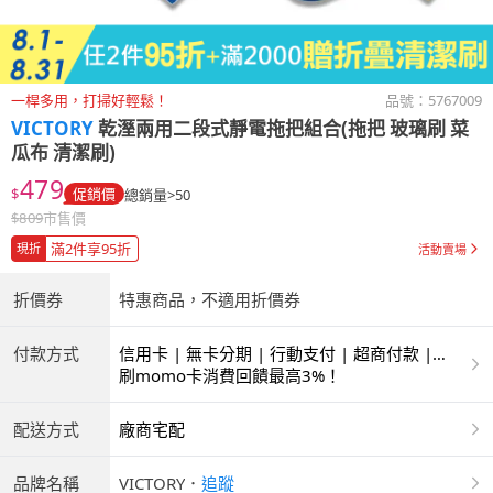
一桿多用，打掃好輕鬆！
品號：
5767009
VICTORY
乾溼兩用二段式靜電拖把組合(拖把 玻璃刷 菜
瓜布 清潔刷)
479
$
促銷價
總銷量>50
$
809
市售價
滿2件享95折
現折
活動賣場
折價券
特惠商品，不適用折價券
付款方式
信用卡 | 無卡分期 | 行動支付 | 超商付款 |
ATM | 銀聯卡
刷momo卡消費回饋最高3%！
配送方式
廠商宅配
品牌名稱
VICTORY
．
追蹤