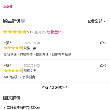
529
$
商品評價
查看全部
5.0
總銷量>50
(3則評價)
*美*
2026/06/10
0
規格：無
到貨快速，包裝完整，使用方便，但拖布有點薄
*詠*
2025/01/03
0
規格：無
MIT品質好，價格偏貴⋯⋯
查看全部評價(3)
圖文詳情
二段式伸縮桿70-120cm