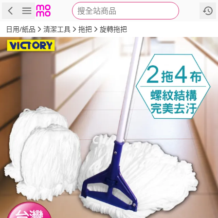
搜全站商品
商品
評價
詳情
規格
推薦
日用/紙品
清潔工具
拖把
旋轉拖把