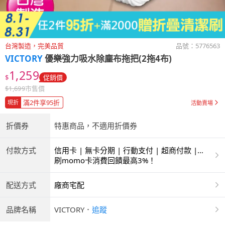
台灣製造，完美品質
品號：
5776563
VICTORY
優樂強力吸水除塵布拖把(2拖4布)
1,259
$
促銷價
$
1,699
市售價
滿2件享95折
現折
活動賣場
折價券
特惠商品，不適用折價券
付款方式
信用卡 | 無卡分期 | 行動支付 | 超商付款 |
ATM | 銀聯卡
刷momo卡消費回饋最高3%！
配送方式
廠商宅配
品牌名稱
VICTORY
．
追蹤