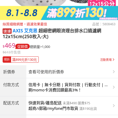
絲質細緻網層，過濾效果最佳
品號：
5808463
AXIS 艾克思
超細密網眼流理台排水口過濾網
12x15cm(250枚入-大)
469
$
促銷價
總銷量>1,000
$
613
市售價
滿899元折130元
現折
活動賣場
折價券
查看可使用的折價券
付款方式
信用卡 | 無卡分期 | 貨到付款 | 行動支付 | 超
商付款 | ATM | 銀聯卡 | 銀行帳戶付款
刷momo卡消費回饋最高3%！
配送方式
快速到貨/離島配送
未滿$490 運費$75
超商/i郵箱/myfone門市取貨
滿$190出貨