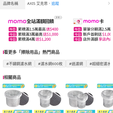
品牌名稱
AXIS 艾克思
．
追蹤
看更多「掃除用品」熱門商品
#不鏽鋼濾水網
#濾水網600枚
#過濾網
#超細密濾水
相關商品