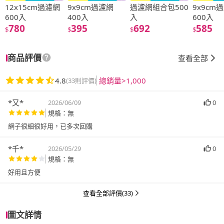
12x15cm過濾網
9x9cm過濾網
過濾網組合包500
9x9cm
600入
400入
入
600入
780
395
692
585
$
$
$
$
商品評價
查看全部
4.8
總銷量>1,000
(33則評價)
*又*
2026/06/09
0
規格：無
網子很細很好用，已多次回購
*千*
2026/05/29
0
規格：無
好用且方便
查看全部評價(33)
圖文詳情