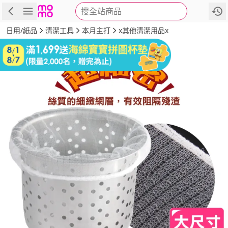
搜全站商品
商品
評價
詳情
規格
推薦
日用/紙品
清潔工具
本月主打
x其他清潔用品x