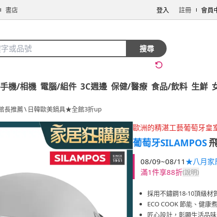
書店
登入
註冊
會員
搜尋
手機/相機
電腦/組件
3C週邊
保健/醫療
食品/飲料
生鮮
館長推薦
\
日韓歐美鍋具★全館3折up
歐洲的精湛工藝葡萄牙皇
葡萄牙SILAMPOS
飛
08/09~08/11
★八月家
滿1件享88折
(說明)
採用不鏽鋼18-10頂級材
ECO COOK 節能、健康
匠心設計，彰顯生活品味