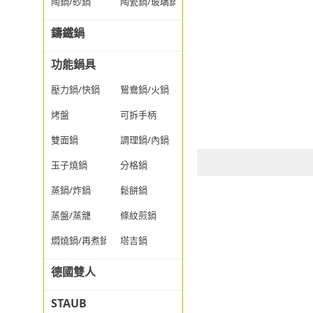
陶鍋/砂鍋
陶瓷鍋/玻璃鍋/透明鍋
鑄鐵鍋
功能鍋具
壓力鍋/快鍋
鴛鴦鍋/火鍋
烤盤
可拆手柄
雙面鍋
調理鍋/內鍋
玉子燒鍋
分格鍋
蒸鍋/炸鍋
鬆餅鍋
蒸盤/蒸籠
條紋煎鍋
燜燒鍋/再煮鍋
塔吉鍋
德國雙人
STAUB