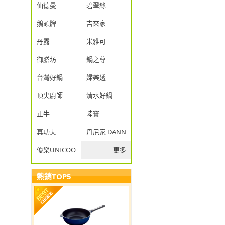
仙德曼
碧翠絲
鵝頭牌
吉來家
丹露
米雅可
御膳坊
鍋之尊
台灣好鍋
婦樂透
頂尖廚師
清水好鍋
正牛
陸寶
真功夫
丹尼家 DANNY JIA
優樂UNICOOK
更多
熱銷TOP5