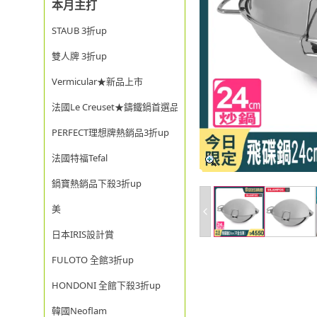
本月主打
STAUB 3折up
雙人牌 3折up
Vermicular★新品上市
法國Le Creuset★鑄鐵鍋首選品牌
PERFECT理想牌熱銷品3折up
法國特福Tefal
鍋寶熱銷品下殺3折up
美
日本IRIS設計賞
FULOTO 全館3折up
HONDONI 全館下殺3折up
韓國Neoflam