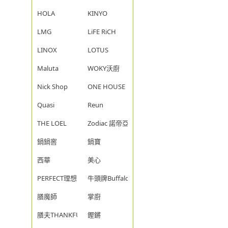
HOLA
KINYO
LMG
LiFE RiCH
LINOX
LOTUS
Maluta
WOKY沃廚
Nick Shop
ONE HOUSE
Quasi
Reun
THE LOEL
Zodiac 諾帝亞
鍋鍋窖
鍋寶
西華
美心
PERFECT理想
牛頭牌Buffalo
膳魔師
掌廚
膳夫THANKFUL
鏗鏘