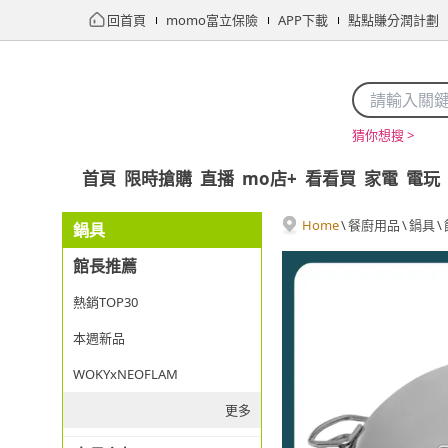
回首頁
momo富立保險
APP下載
點點賺分潤計劃
猜你想搜 >
首頁
限時搶購
直播
mo店+
看看買
家電
電玩
Home
\
餐廚用品
\
鍋具
\
鍋具
館長推薦
熱銷TOP30
本週新品
WOKYxNEOFLAM
更多