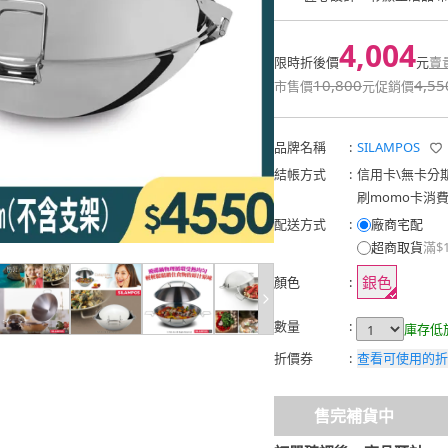
4,004
限時折後價
元
賣
10,800
4,55
市售價
元
促銷價
品牌名稱
:
SILAMPOS
結帳方式
:
信用卡
\
無卡分
刷momo卡消
配送方式
:
廠商宅配
超商取貨
滿$
銀色
顏色
:
數量
:
庫存低
折價券
:
查看可使用的折
售完補貨中