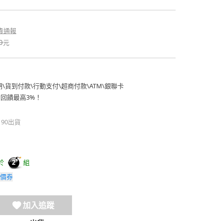
貴通報
0
元
期
\
貨到付款
\
行動支付
\
超商付款
\
ATM
\
銀聯卡
費回饋最高3%！
190出貨
於
組
2
價券
加入追蹤