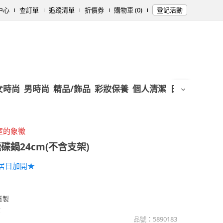
中心
查訂單
追蹤清單
折價券
購物車 (0)
登記活動
女時尚
男時尚
精品/飾品
彩妝保養
個人清潔
日用/紙品
母
室的象徵
碟鍋24cm(不含支架)
居日加開★
質製
煮
品號：
5890183