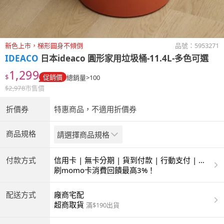
新色上市，梯形圓身不傾倒
品號：
5953271
IDEACO
日本ideaco 圓形家用垃圾桶-11.4L-多色可選
1,299
$
促銷價
總銷量>100
$
2,978
市售價
折價券
特惠商品，不適用折價券
商品規格
請選擇商品規格
付款方式
信用卡 | 無卡分期 | 貨到付款 | 行動支付 | 超
商付款 | ATM | 銀聯卡
刷momo卡消費回饋最高3%！
配送方式
廠商宅配
超商取貨
滿$190出貨