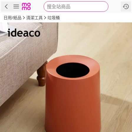
搜全站商品
商品
評價
詳情
規格
推薦
日用/紙品
清潔工具
垃圾桶