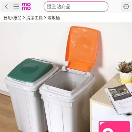
搜全站商品
商品
評價
詳情
規格
推薦
日用/紙品
清潔工具
垃圾桶