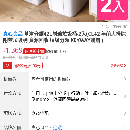
品號：
5999156
真心良品
草津分類42L附蓋垃圾桶-2入(CL42 年前大掃除
附蓋垃圾桶 資源回收 垃圾分類 KEYWAY聯府 )
1,369
$
限時折後價
總銷量>100
$
1,499
促銷價
$
1,880
市售價
滿899元折130元
現折
活動賣場
折價券
查看可使用的折價券
付款方式
信用卡 | 無卡分期 | 行動支付 | 超商付款 |
ATM | 銀聯卡
刷momo卡消費回饋最高3%！
配送方式
廠商宅配
品牌名稱
真心良品
．
追蹤