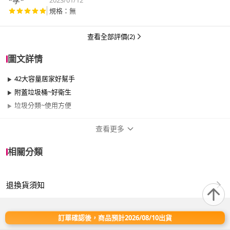
*孝*
2023/01/12
規格：無
查看全部評價(2)
圖文詳情
42大容量居家好幫手
附蓋垃圾桶~好衛生
垃圾分類~使用方便
查看更多
商品規格
相關分類
品牌名稱
真心良品
退換貨須知
類型
有蓋
容量
41-50L
訂單確認後，商品預計2026/08/10出貨