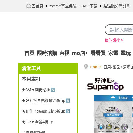
回首頁
momo富立保險
APP下載
點點賺分潤計劃
猜你想搜 >
首頁
限時搶購
直播
mo店+
看看買
家電
電玩
Home
\
日用/紙品
\
清潔
清潔工具
本月主打
★3M▼飆低必囤↘
★好神拖▼熱銷搶75折up↘
★花仙子x驅塵氏搶6折up↘
★OP▼全館4折up
台隆熱銷精選