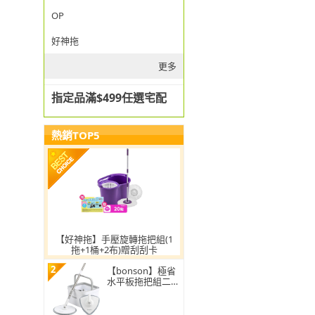
OP
好神拖
更多
指定品滿$499任選宅配
熱銷TOP5
【好神拖】手壓旋轉拖把組(1
拖+1桶+2布)贈刮刮卡
2
【bonson】極省
水平板拖把組二代
PLUS BO-A04