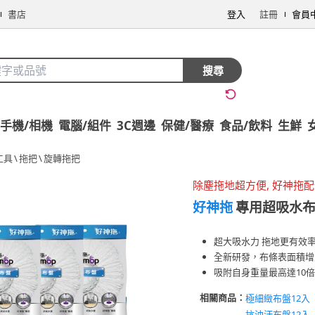
書店
登入
註冊
會員
搜尋
手機/相機
電腦/組件
3C週邊
保健/醫療
食品/飲料
生鮮
工具
\
拖把
\
旋轉拖把
除塵拖地超方便, 好神拖
好神拖
專用超吸水布盤
超大吸水力 拖地更有效
全新研發，布條表面積增
吸附自身重量最高達10
相關商品：
極細緻布盤12入
抗油汙布盤12入