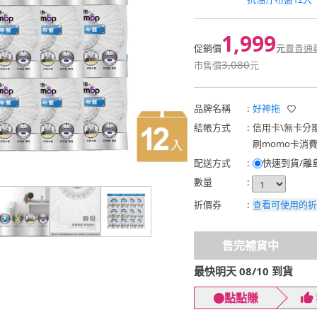
1,999
促銷價
元
賣貴通
3,080
市售價
元
品牌名稱
:
好神拖
結帳方式
:
信用卡
\
無卡分
刷momo卡消
配送方式
:
快速到貨/離
數量
:
折價券
:
查看可使用的折
售完補貨中
最快明天 08/10 到貨
點點賺