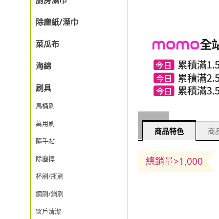
廚房濕巾
除塵紙/溼巾
菜瓜布
海綿
刷具
馬桶刷
萬用刷
商品特色
商品
隨手黏
除塵撢
總銷量>1,000
杯刷/瓶刷
鋼刷/鍋刷
窗戶清潔