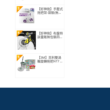
3
【好神拖】手壓式
拖把架-袋裝(無附
拖把布盤)
4
【好神拖】布盤特
談量販無包裝四入
組-極細緻布盤(無
包裝袋僅牛皮紙盒
裝)
5
【3M】百利雙渦
輪旋轉拖把NT7 (1
桿1桶1布) ★布盤
適用好神拖