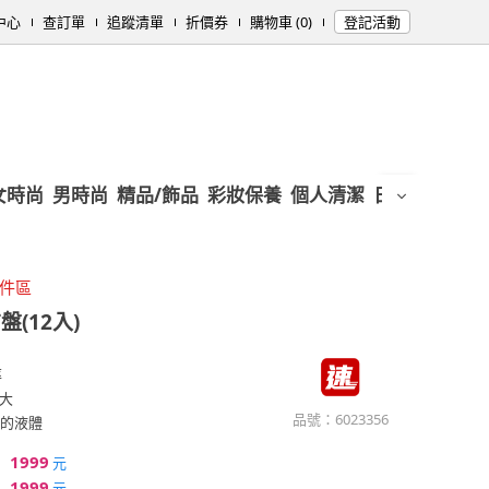
中心
查訂單
追蹤清單
折價券
購物車 (0)
登記活動
女時尚
男時尚
精品/飾品
彩妝保養
個人清潔
日用/紙品
母
配件區
(12入)
率
大
品號：
6023356
倍的液體
1999
元
1999
元