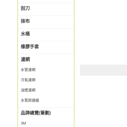
刮刀
抹布
水桶
橡膠手套
濾網
水管濾網
冷氣濾網
油煙濾網
水管疏通器
品牌總覽(筆劃)
3M