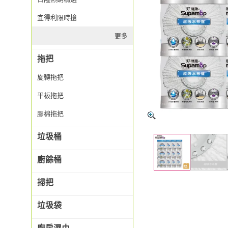
宜得利限時搶
更多
拖把
旋轉拖把
平板拖把
膠棉拖把
垃圾桶
廚餘桶
掃把
垃圾袋