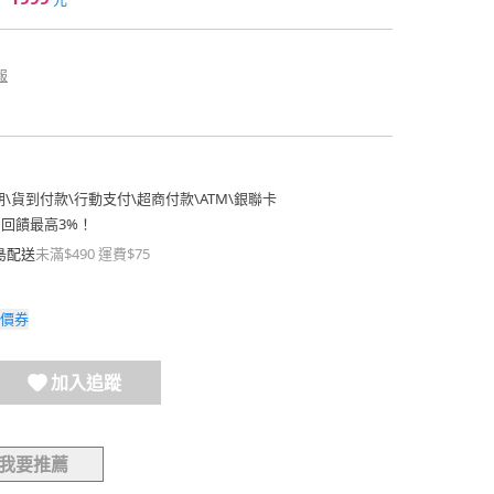
報
期
\
貨到付款
\
行動支付
\
超商付款
\
ATM
\
銀聯卡
費回饋最高3%！
島配送
未滿$490 運費$75
價券
加入追蹤
我要推薦