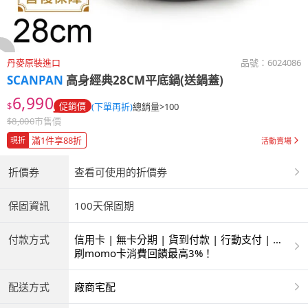
丹麥原裝進口
品號：
6024086
SCANPAN
高身經典28CM平底鍋(送鍋蓋)
6,990
$
促銷價
(下單再折)
總銷量>100
$
8,000
市售價
滿1件享88折
現折
活動賣場
折價券
查看可使用的折價券
保固資訊
100天保固期
付款方式
信用卡 | 無卡分期 | 貨到付款 | 行動支付 | 超
商付款 | 銀聯卡
刷momo卡消費回饋最高3%！
配送方式
廠商宅配