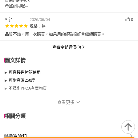
目前用起來ok
希望耐用喔
第一次buy
*宇
2026/06/04
0
規格：無
品質不錯，第一次購買，如果用的經驗很好會繼續購買。
查看全部評價(3)
圖文詳情
可直接進烤箱使用
可耐高溫250度
不釋出PFOA有毒物質
查看更多
商品規格
相關分類
品牌名稱
SCANPAN
退換貨須知
尺寸
26cm~29cm