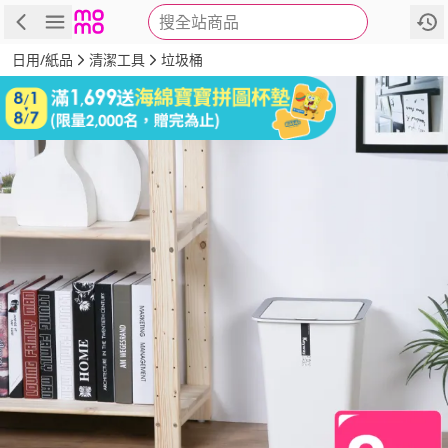
搜全站商品
商品
評價
詳情
規格
推薦
日用/紙品
清潔工具
垃圾桶