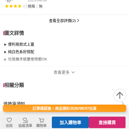
*妤*
2023/04/08
規格：無
查看全部評價(2)
圖文詳情
便利易掀式上蓋
純白色系好搭配
垃圾桶字紙簍使用都OK
查看更多
商品規格
相關分類
品牌名稱
真心良品
退換貨須知
類型
有蓋
訂單確認後，商品預計2026/08/07出貨
容量
11-20L
加入購物車
直接購買
追蹤
追蹤清單
購物車