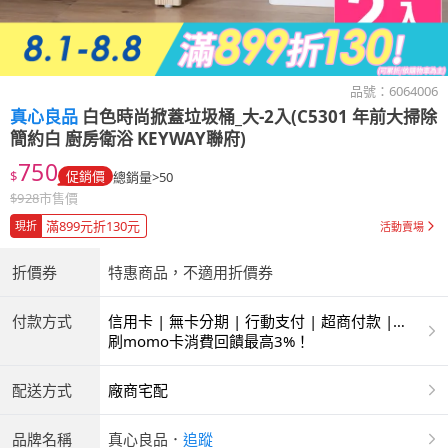
品號：
6064006
真心良品
白色時尚掀蓋垃圾桶_大-2入(C5301 年前大掃除
簡約白 廚房衛浴 KEYWAY聯府)
750
$
促銷價
總銷量>50
$
928
市售價
滿899元折130元
現折
活動賣場
折價券
特惠商品，不適用折價券
付款方式
信用卡 | 無卡分期 | 行動支付 | 超商付款 |
ATM | 銀聯卡
刷momo卡消費回饋最高3%！
配送方式
廠商宅配
品牌名稱
真心良品
．
追蹤