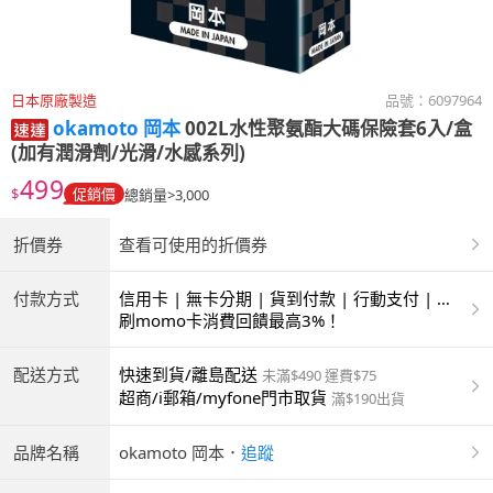
日本原廠製造
品號：
6097964
okamoto 岡本
002L水性聚氨酯大碼保險套6入/盒
(加有潤滑劑/光滑/水感系列)
499
$
促銷價
總銷量>3,000
折價券
查看可使用的折價券
付款方式
信用卡 | 無卡分期 | 貨到付款 | 行動支付 | 超
商付款 | ATM | 銀聯卡
刷momo卡消費回饋最高3%！
配送方式
快速到貨/離島配送
未滿$490 運費$75
超商/i郵箱/myfone門市取貨
滿$190出貨
品牌名稱
okamoto 岡本
．
追蹤