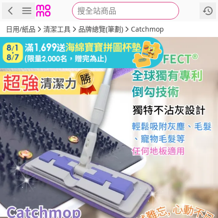
搜全站商品
商品
評價
詳情
規格
推薦
日用/紙品
清潔工具
品牌總覽(筆劃)
Catchmop