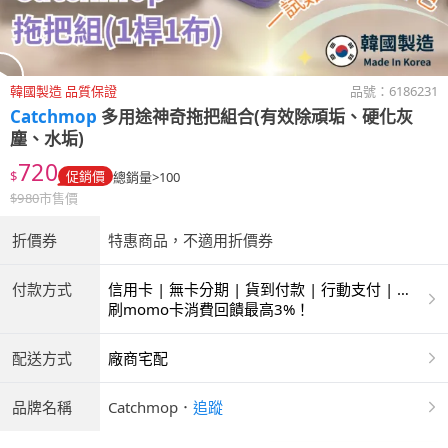
韓國製造 品質保證
品號：
6186231
Catchmop
多用途神奇拖把組合(有效除頑垢、硬化灰
塵、水垢)
720
$
促銷價
總銷量>100
$
980
市售價
折價券
特惠商品，不適用折價券
付款方式
信用卡 | 無卡分期 | 貨到付款 | 行動支付 | 超
商付款 | ATM | 銀聯卡
刷momo卡消費回饋最高3%！
配送方式
廠商宅配
品牌名稱
Catchmop
．
追蹤