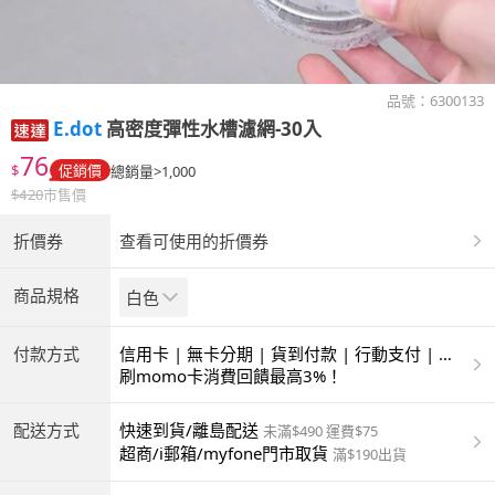
品號：
6300133
E.dot
高密度彈性水槽濾網-30入
76
$
促銷價
總銷量>1,000
$
420
市售價
折價券
查看可使用的折價券
商品規格
白色
付款方式
信用卡 | 無卡分期 | 貨到付款 | 行動支付 | 超
商付款 | ATM | 銀聯卡
刷momo卡消費回饋最高3%！
配送方式
快速到貨/離島配送
未滿$490 運費$75
超商/i郵箱/myfone門市取貨
滿$190出貨