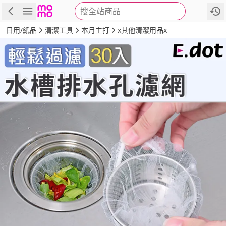
搜全站商品
商品
評價
詳情
規格
推薦
日用/紙品
清潔工具
本月主打
x其他清潔用品x