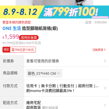
豐富多樣的顏色搭配
品號：
6300284
ONE 生活
造型腳踏紙屑桶(銀)
1,599
$
限時折後價
$
1,799
促銷價
$
2,588
市售價
滿799元折100元
現折
活動賣場
折價券
查看可使用的折價券
商品規格
銀色 25*H40 CM
付款方式
信用卡 | 無卡分期 | 行動支付 | 超商付款 |
ATM | 銀聯卡
刷momo卡消費回饋最高3%！
配送方式
廠商宅配
超商取貨
滿$190出貨