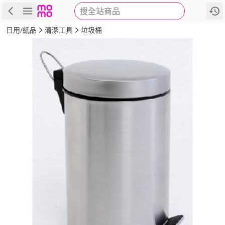
搜全站商品
商品
評價
詳情
規格
推薦
日用/紙品
清潔工具
垃圾桶