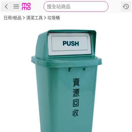
搜全站商品
商品
評價
詳情
規格
推薦
日用/紙品
清潔工具
垃圾桶