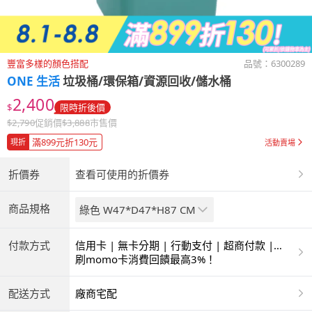
豐富多樣的顏色搭配
品號：
6300289
ONE 生活
垃圾桶/環保箱/資源回收/儲水桶
2,400
$
限時折後價
$
2,790
促銷價
$
3,888
市售價
滿899元折130元
現折
活動賣場
折價券
查看可使用的折價券
商品規格
綠色 W47*D47*H87 CM
付款方式
信用卡 | 無卡分期 | 行動支付 | 超商付款 |
ATM | 銀聯卡 | 銀行帳戶付款
刷momo卡消費回饋最高3%！
配送方式
廠商宅配