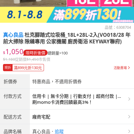
品號：
6308704
真心良品
杜克腳踏式垃圾桶_18L+28L-2入(VO018/28 年
前大掃除 隙縫專用 公家機關 廚房衛浴 KEYWAY聯府)
1,050
$
限時折後價
總銷量>100
$
1,180
促銷價
$
1,450
市售價
滿899元折130元
現折
活動賣場
折價券
特惠商品，不適用折價券
付款方式
信用卡 | 無卡分期 | 行動支付 | 超商付款 |
ATM | 銀聯卡
刷momo卡消費回饋最高3%！
配送方式
廠商宅配
品牌名稱
真心良品
．
追蹤