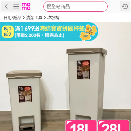
搜全站商品
商品
評價
詳情
規格
推薦
日用/紙品
清潔工具
垃圾桶