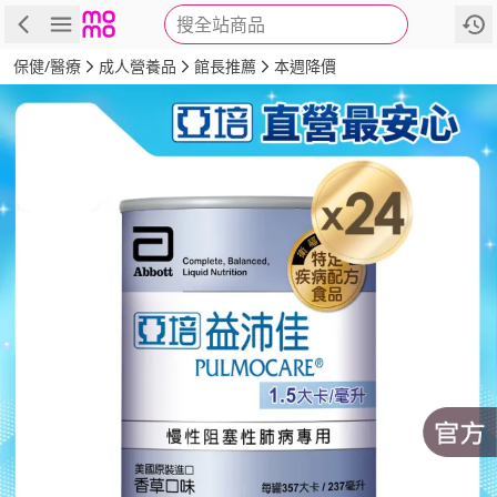
搜全站商品
商品
評價
詳情
規格
推薦
保健/醫療
成人營養品
館長推薦
本週降價