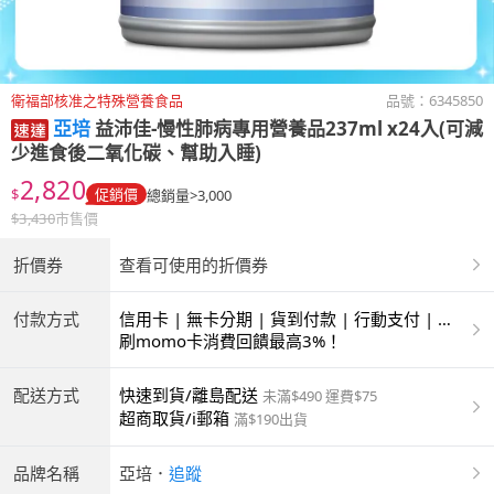
衛福部核准之特殊營養食品
品號：
6345850
亞培
益沛佳-慢性肺病專用營養品237ml x24入(可減
少進食後二氧化碳、幫助入睡)
2,820
$
促銷價
總銷量>3,000
$
3,430
市售價
折價券
查看可使用的折價券
付款方式
信用卡 | 無卡分期 | 貨到付款 | 行動支付 | 超
商付款 | ATM | 銀聯卡 | 銀行帳戶付款
刷momo卡消費回饋最高3%！
配送方式
快速到貨/離島配送
未滿$490 運費$75
超商取貨/i郵箱
滿$190出貨
品牌名稱
亞培
．
追蹤