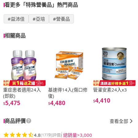
看更多「特殊營養品」熱門商品
#益沛佳
#亞培
#營養品
相關商品
重症患者適用24入
基速得14入(傷口修
管灌安素24入x3
(即飲)
復)
4,410
$
5,475
4,480
$
$
商品評價
查看全部
4.8
總銷量>3,000
(177則評價)