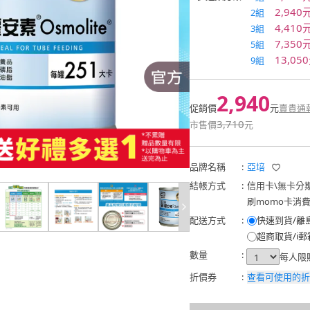
2,940
2組
4,410
3組
7,350
5組
13,05
9組
2,940
促銷價
元
賣貴通
3,710
市售價
元
品牌名稱
:
亞培
結帳方式
:
信用卡
\
無卡分
刷momo卡消
配送方式
:
快速到貨/離
超商取貨/i郵
數量
:
每人限
折價券
:
查看可使用的折