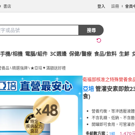
書店
登入
註冊
會員
搜尋
手機/相機
電腦/組件
3C週邊
保健/醫療
食品/飲料
生鮮
營養品
\
精選強牌
\
★亞培▼滿額送好禮
衛福部核准之特殊營養食
亞培
管灌安素即飲23
食)
營養均衡，等滲透壓液體
不含乳糖、低鈉、不含膽
開罐即可食用，可管灌亦
1,470
多組數方案：
1組