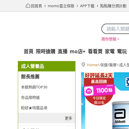
回首頁
momo富立保險
APP下載
點點賺分潤計劃
猜你想搜 >
首頁
限時搶購
直播
mo店+
看看買
家電
電玩
Home
\
保健/醫療
\
成人
成人營養品
館長推薦
本館熱銷TOP30
夯品限時搶
粉狀★特選品項
更多