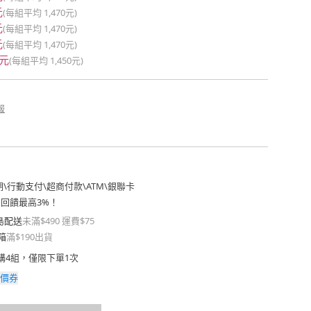
元
(每組平均
1,470元
)
元
(每組平均
1,470元
)
元
(每組平均
1,470元
)
0元
(每組平均
1,450元
)
報
期
\
行動支付
\
超商付款
\
ATM
\
銀聯卡
費回饋最高3%！
島配送
未滿$490 運費$75
箱
滿$190出貨
購4組，僅限下單1次
價券