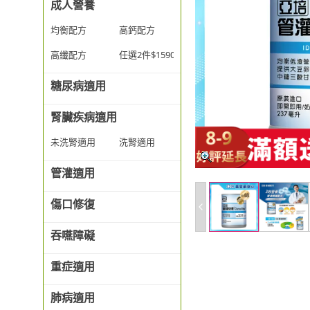
成人營養
均衡配方
高鈣配方
高纖配方
任選2件$1590
糖尿病適用
腎臟疾病適用
未洗腎適用
洗腎適用
管灌適用
傷口修復
吞嚥障礙
重症適用
肺病適用