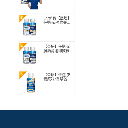
方 237ml x 30入
(成人營養品、補
充體力、三重蛋
白)
3
8/7超品【亞培】
任選-葡勝納菁選
糖尿病營養品-原
味+纖維/香草口味
200ml x24入 x2箱
(糖尿病適用)
4
【亞培】任選-葡
勝納菁選即飲糖尿
病營養品-原味+纖
維/香草口味 200
ml x24入(低GI、
糖尿病適用)
5
【亞培】任選-安
素原味/香草減甜
即飲隨身瓶 HMB
升級配方 220ml x
24入(成人營養
品、補充體力、任
賢齊代言)