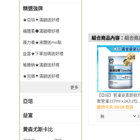
精選強牌
★亞培▼滿額送好禮
補體素◆滿額贈好禮
組合商品內容：
組合商
護力養★液體送mo點
益富★下單加碼送好禮
葡勝納★滿額送好禮
★完膳▼滿額送好禮
更多
【亞培】管灌安素即飲
亞培
衡管灌237ml x24入(均
營養、零乳糖、低渣飲食
最快今天 08/08 到貨
益富
2
費森尤斯卡比