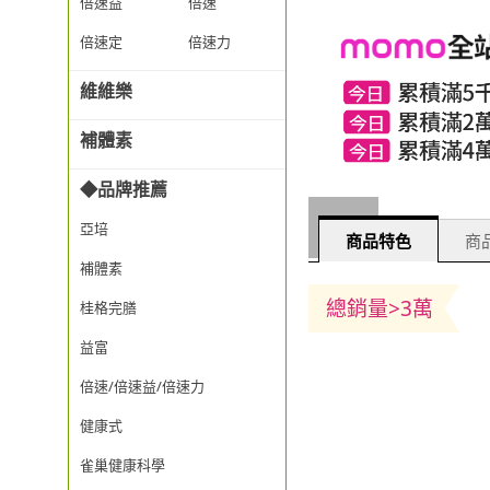
倍速益
倍速
倍速定
倍速力
維維樂
補體素
◆品牌推薦
亞培
商品特色
商品
補體素
總銷量>3萬
桂格完膳
益富
倍速/倍速益/倍速力
健康式
雀巢健康科學