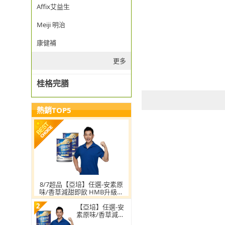
Affix艾益生
Meiji 明治
康健補
更多
桂格完膳
熱銷TOP5
8/7超品【亞培】任選-安素原
味/香草減甜即飲 HMB升級配
方237ml x30入x2箱(HMB、
2
三重優蛋白、任賢齊代言)
【亞培】任選-安
素原味/香草減甜
即飲 HMB升級配