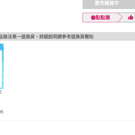
售完補貨中
點點賺
品無法單一退換貨，詳細說明請參考退換貨需知
均
衡
)
件