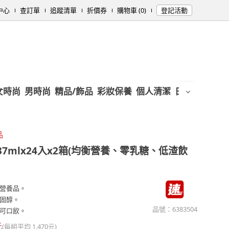
中心
查訂單
追蹤清單
折價券
購物車 (0)
登記活動
女時尚
男時尚
精品/飾品
彩妝保養
個人清潔
日用/紙品
母
品
7mlx24入x2箱(均衡營養、零乳糖、低渣飲
營養品。
固醇。
品號：
6383504
可口飲。
元
(每組平均
1,470元
)