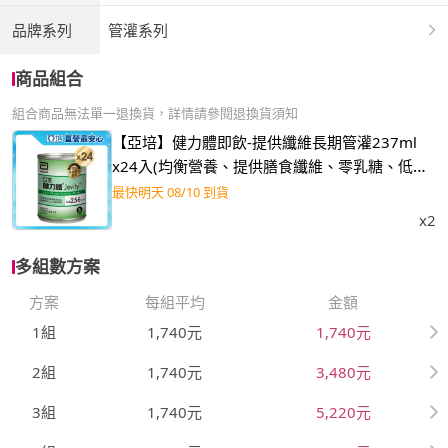
品牌系列
管灌系列
商品組合
組合商品無法單一退換貨，詳情請參閱退換貨須知
【亞培】健力體即飲-提供纖維長期管灌237ml
x24入(均衡營養、提供膳食纖維、零乳糖、低渣
飲食)
最快明天 08/10 到貨
x2
多組數方案
方案
每組平均
金額
1組
1,740元
1,740元
2組
1,740元
3,480元
3組
1,740元
5,220元