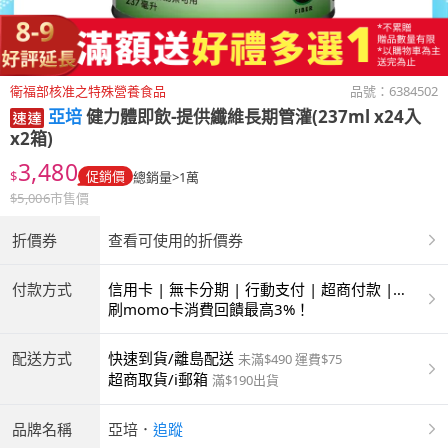
衛福部核准之特殊營養食品
品號：
6384502
亞培
健力體即飲-提供纖維長期管灌(237ml x24入
x2箱)
3,480
$
促銷價
總銷量>1萬
$
5,006
市售價
折價券
查看可使用的折價券
付款方式
信用卡 | 無卡分期 | 行動支付 | 超商付款 |
ATM | 銀聯卡
刷momo卡消費回饋最高3%！
配送方式
快速到貨/離島配送
未滿$490 運費$75
超商取貨/i郵箱
滿$190出貨
品牌名稱
亞培
．
追蹤