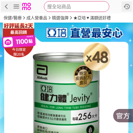
搜全站商品
商品
評價
詳情
規格
推薦
保健/醫療
成人營養品
精選強牌
★亞培▼滿額送好禮