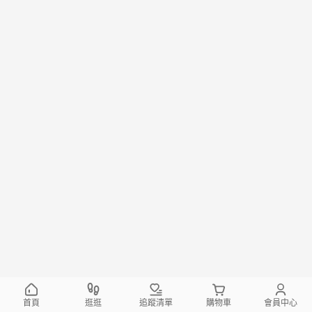
首頁
逛逛
追蹤清單
購物車
會員中心