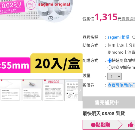
1,315
促銷價
元
賣貴通
品牌名稱
:
sagami 相模
結帳方式
:
信用卡
\
無卡分
刷momo卡消
配送方式
:
快速到貨/離
超商/i郵箱/m
數量
:
折價券
:
查看可使用的折
售完補貨中
最快明天 08/08 到貨
點點賺