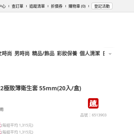
中心
查訂單
追蹤清單
折價券
購物車 (0)
登記活動
女時尚
男時尚
精品/飾品
彩妝保養
個人清潔
日用/紙品
母
2極致薄衛生套 55mm(20入/盒)
用
品號：
6513903
元
(每組平均
1,315元
)
元
(每組平均
1,315元
)