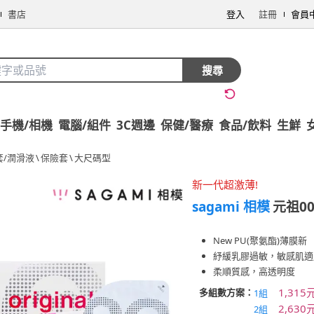
書店
登入
註冊
會員
搜尋
手機/相機
電腦/組件
3C週邊
保健/醫療
食品/飲料
生鮮
套/潤滑液
\
保險套
\
大尺碼型
新一代超激薄!
sagami 相模
元祖00
New PU(聚氨酯)薄膜新
紓緩乳膠過敏，敏感肌適
柔順質感，高透明度
1,315
多組數方案：
1組
2,630
2組