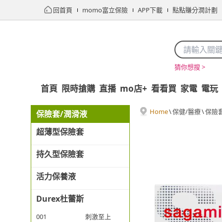
回首頁
momo富立保險
APP下載
點點賺分潤計劃
猜你想搜 >
首頁
限時搶購
直播
mo店+
看看買
家電
電玩
Home
\
保健/醫療
\
保險
保險套/潤滑液
超薄型保險套
持久型保險套
活力保養液
Durex杜蕾斯
001
刺激至上