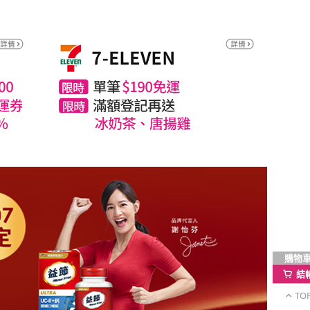
購物
結
TO