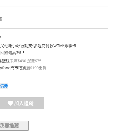
報
期
\
貨到付款
\
行動支付
\
超商付款
\
ATM
\
銀聯卡
費回饋最高3%！
島配送
未滿$490 運費$75
yfone門市取貨
滿$190出貨
價券
加入追蹤
我要推薦