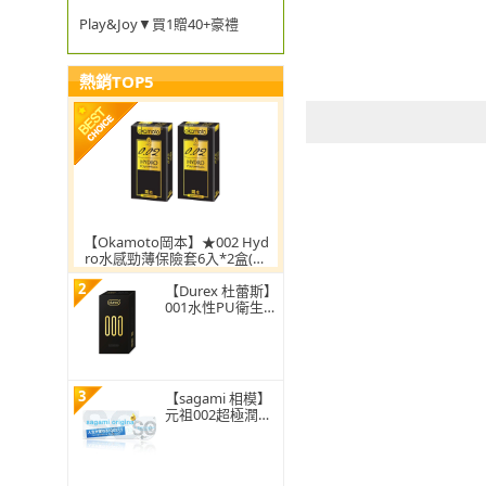
Play&Joy▼買1贈40+豪禮
熱銷TOP5
【Okamoto岡本】★002 Hyd
ro水感勁薄保險套6入*2盒(共
12入)
2
【Durex 杜蕾斯】
001水性PU衛生套
標準裝1盒(10入
保險套/衛生套/避
孕套/安全套/避
孕/保險套推薦)
3
【sagami 相模】
元祖002超極潤極
致薄衛生套 55m
m(20入/盒)