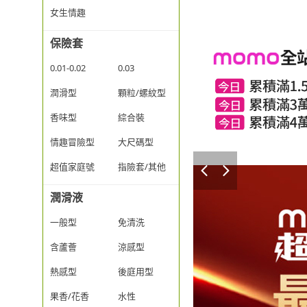
女生情趣
保險套
0.01-0.02
0.03
潤滑型
顆粒/螺紋型
香味型
綜合裝
情趣冒險型
大尺碼型
超值家庭號
指險套/其他
潤滑液
一般型
免清洗
含蘆薈
涼感型
熱感型
後庭用型
果香/花香
水性