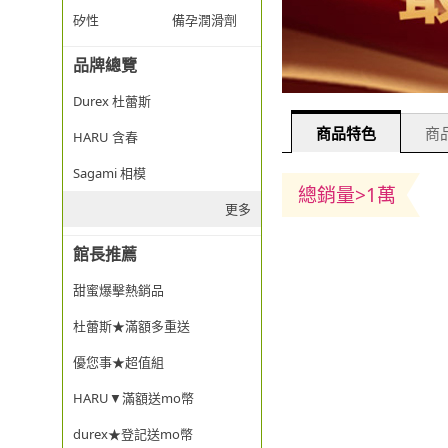
矽性
備孕潤滑劑
品牌總覽
Durex 杜蕾斯
商品特色
商品
HARU 含春
Sagami 相模
總銷量>1萬
更多
館長推薦
甜蜜爆擊熱銷品
杜蕾斯★滿額多重送
優您事★超值組
HARU▼滿額送mo幣
durex★登記送mo幣