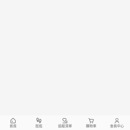
首頁
逛逛
追蹤清單
購物車
會員中心